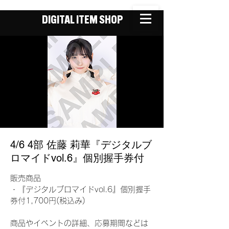
DIGITAL ITEM SHOP
4/6 4部 佐藤 莉華『デジタルブ
ロマイドvol.6』個別握手券付
販売商品
・『デジタルブロマイドvol.6』個別握手
券付1,700円(税込み)
商品やイベントの詳細、応募期間などは