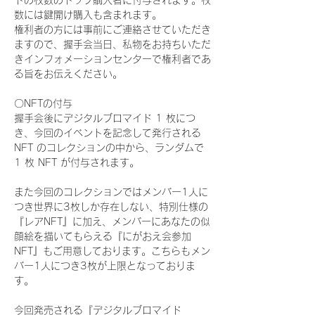
ドの枚数のトップ購入者に付与されます。枚
数には鍵開け購入も含まれます。
権利者の方には事前にご連絡させていただき
ますので、握手会当日、私物をお持ちいただ
きインフォメーションセンターで権利者であ
る旨をお伝えください。
〇NFTの付与
握手会後にデジタルブロマイド 1 枚につ
き、今回のイベントを記念して発行される 
NFT のコレクションの中から、ランダムで 
1 枚 NFT が付与されます。
また今回のコレクションではメンバー1人に
つき世界に3枚しか存在しない、特別仕様の
『レアNFT』に加え、メンバーにあなたの似
顔絵を描いてもらえる『にがおえ会参加
NFT』もご用意しております。こちらもメン
バー1人につき3枚が上限となっておりま
す。
今回発売される『デジタルブロマイド