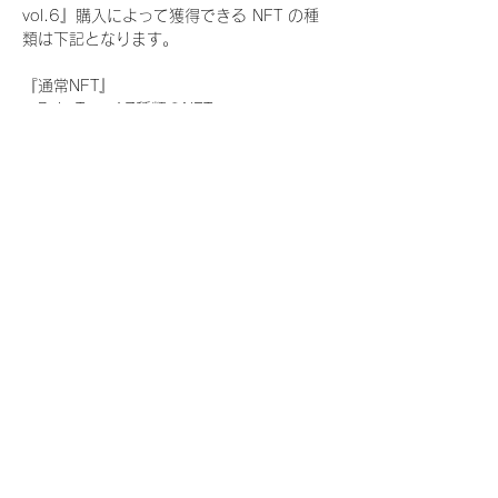
vol.6』購入によって獲得できる NFT の種
類は下記となります。
『通常NFT』
　Rain Tree:17種類のNFT
『レアNFT』(メンバー1人につき3枚上限の
限定NFT)
　Rain Tree:17種類のNFT(メンバー本人に
よる手書きのコメントとサイン入)
『SR NFT』(メンバー1人につき1枚上限の
限定NFT)
　Rain Tree:17種類のNFT(メンバー本人に
よる手書きのコメントとサイン入)
『にがおえ会参加NFT』(メンバー1人につ
き3枚上限の限定NFT)
　Rain Tree:17種類のNFT
※にがおえ会とは？