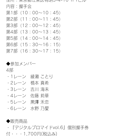
住所：東京都江東区有明3-4-10 TFTビル
内容：握手会
第1部（10：00～10：45） 
第2部（11：00～11：45）
第3部（12：00～12：45）
第4部（13：00～13：45）
第5部（14：00～14：45）
第6部（15：30～16：15）
第7部（16：30～17：15）
◆参加メンバー
4部 
・1レーン　綾瀬 ことり
・2レーン　橋本 真希
・3レーン　吉川 海未
・4レーン　佐藤 莉華
・5レーン　黒澤 禾恋
・6レーン　水野 乃愛
◆販売商品
・『デジタルブロマイドvol.6』個別握手券
付・・・1,700円(税込み)