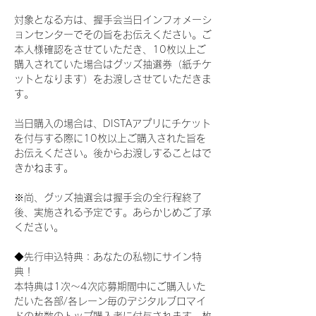
対象となる方は、握手会当日インフォメーシ
ョンセンターでその旨をお伝えください。ご
本人様確認をさせていただき、10枚以上ご
購入されていた場合はグッズ抽選券（紙チケ
ットとなります）をお渡しさせていただきま
す。
当日購入の場合は、DISTAアプリにチケット
を付与する際に10枚以上ご購入された旨を
お伝えください。後からお渡しすることはで
きかねます。
※尚、グッズ抽選会は握手会の全行程終了
後、実施される予定です。あらかじめご了承
ください。
◆先行申込特典：あなたの私物にサイン特
典！
本特典は1次〜4次応募期間中にご購入いた
だいた各部/各レーン毎のデジタルブロマイ