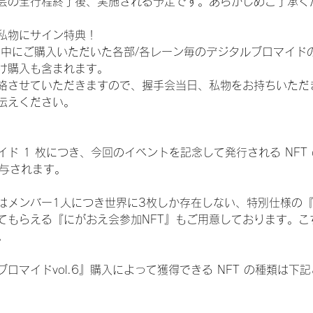
会の全行程終了後、実施される予定です。あらかじめご了承く
私物にサイン特典！
間中にご購入いただいた各部/各レーン毎のデジタルブロマイド
け購入も含まれます。
絡させていただきますので、握手会当日、私物をお持ちいただ
伝えください。
ド 1 枚につき、今回のイベントを記念して発行される NFT
が付与されます。
はメンバー1人につき世界に3枚しか存在しない、特別仕様の『
てもらえる『にがおえ会参加NFT』もご用意しております。こ
。
ロマイドvol.6』購入によって獲得できる NFT の種類は下