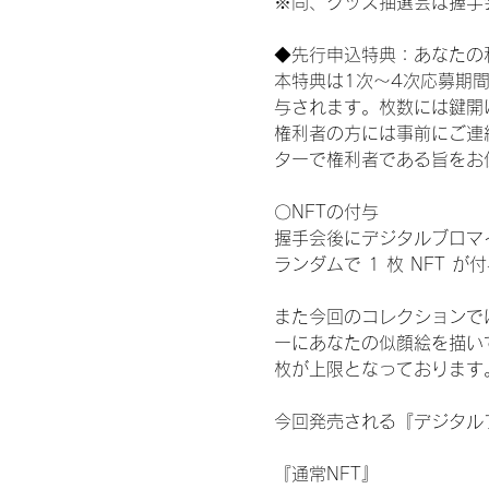
※尚、グッズ抽選会は握手
◆先行申込特典：あなたの
本特典は1次〜4次応募期
与されます。枚数には鍵開
権利者の方には事前にご連
ターで権利者である旨をお
〇NFTの付与
握手会後にデジタルブロマイ
ランダムで 1 枚 NFT 
また今回のコレクションで
ーにあなたの似顔絵を描い
枚が上限となっております
今回発売される『デジタルブ
『通常NFT』