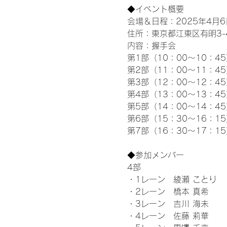
◆イベント概要 
会場＆日程：2025年4月6
住所：東京都江東区有明3-4-
内容：握手会
第1部（10：00～10：45
第2部（11：00～11：4
第3部（12：00～12：4
第4部（13：00～13：4
第5部（14：00～14：4
第6部（15：30～16：1
第7部（16：30～17：1
◆参加メンバー
4部 
・1レーン　綾瀬 ことり
・2レーン　橋本 真希
・3レーン　吉川 海未
・4レーン　佐藤 莉華