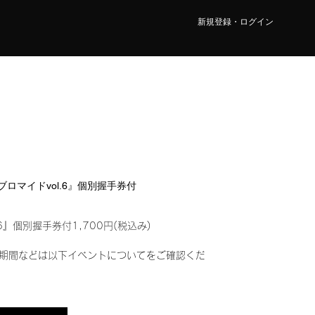
新規登録・ログイン
ルブロマイドvol.6』個別握手券付
6』個別握手券付1,700円(税込み)
期間などは以下イベントについてをご確認くだ