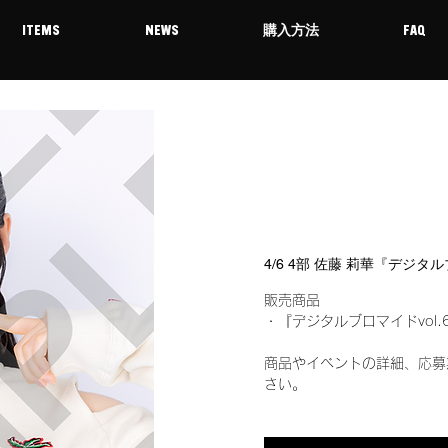
ITEMS
NEWS
購入方法
FAQ
4/6 4部 佐藤 莉華『デジタ
販売商品
・『デジタルブロマイドvol.
商品やイベントの詳細、応募
さい。