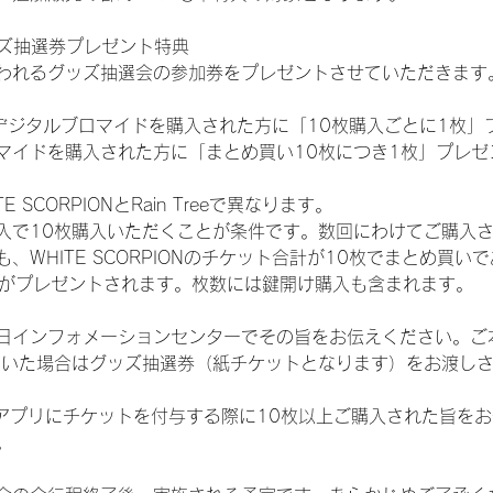
ッズ抽選券プレゼント特典
われるグッズ抽選会の参加券をプレゼントさせていただきます
SHOPでデジタルブロマイドを購入された方に「10枚購入ごとに1枚
マイドを購入された方に「まとめ買い10枚につき1枚」プレゼ
SCORPIONとRain Treeで異なります。
入で10枚購入いただくことが条件です。数回にわけてご購入
WHITE SCORPIONのチケット合計が10枚でまとめ買いであ
選券がプレゼントされます。枚数には鍵開け購入も含まれます。
日インフォメーションセンターでその旨をお伝えください。ご
ていた場合はグッズ抽選券（紙チケットとなります）をお渡し
TAアプリにチケットを付与する際に10枚以上ご購入された旨を
。