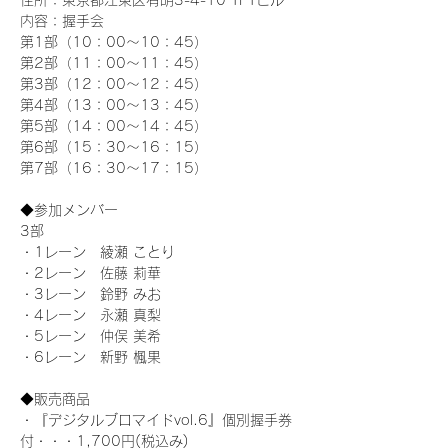
住所：東京都江東区有明3-4-10 TFTビル
内容：握手会
第1部（10：00～10：45） 
第2部（11：00～11：45）
第3部（12：00～12：45）
第4部（13：00～13：45）
第5部（14：00～14：45）
第6部（15：30～16：15）
第7部（16：30～17：15）
◆参加メンバー
3部 
・1レーン　綾瀬 ことり
・2レーン　佐藤 莉華
・3レーン　鈴野 みお
・4レーン　永瀬 真梨
・5レーン　仲俣 美希
・6レーン　新野 楓果
◆販売商品
・『デジタルブロマイドvol.6』個別握手券
付・・・1,700円(税込み)