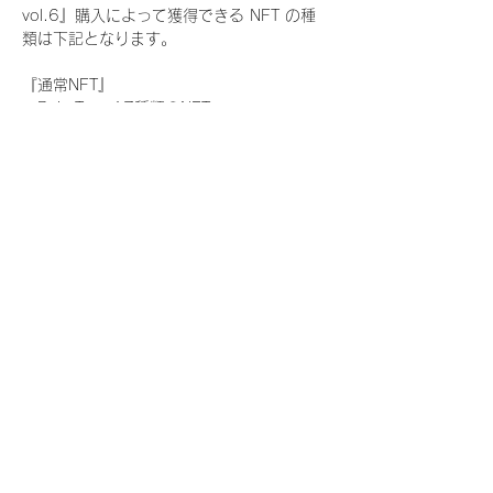
vol.6』購入によって獲得できる NFT の種
類は下記となります。
『通常NFT』
　Rain Tree:17種類のNFT
『レアNFT』(メンバー1人につき3枚上限の
限定NFT)
　Rain Tree:17種類のNFT(メンバー本人に
よる手書きのコメントとサイン入)
『SR NFT』(メンバー1人につき1枚上限の
限定NFT)
　Rain Tree:17種類のNFT(メンバー本人に
よる手書きのコメントとサイン入)
『にがおえ会参加NFT』(メンバー1人につ
き3枚上限の限定NFT)
　Rain Tree:17種類のNFT
※にがおえ会とは？