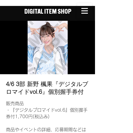
DIGITAL ITEM SHOP
4/6 3部 新野 楓果『デジタルブ
ロマイドvol.6』個別握手券付
販売商品
・『デジタルブロマイドvol.6』個別握手
券付1,700円(税込み)
商品やイベントの詳細、応募期間などは