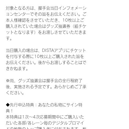
対象となる方は、握手会当日インフォメーシ
ョンセンターでその旨をお伝えください。ご
本人様確認をさせていただき、10枚以上ご
購入されていた場合はグッズ抽選券（紙チケ
ットとなります）をお渡しさせていただきま
す。
当日購入の場合は、DISTAアプリにチケット
を付与する際に10枚以上ご購入された旨を
お伝えください。後からお渡しすることはで
きかねます。
※尚、グッズ抽選会は握手会の全行程終了
後、実施される予定です。あらかじめご了承
ください。
◆先行申込特典：あなたの私物にサイン特
典！
本特典は1次〜4次応募期間中にご購入いた
だいた各部/各レーン毎のデジタルブロマイ