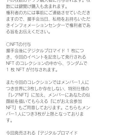
ドの枚数のトップ購入者に付与されます。枚
数には鍵開け購入も含まれます。
権利者の方には事前にご連絡させていただき
ますので、握手会当日、私物をお持ちいただ
きインフォメーションセンターで権利者であ
る旨をお伝えください。
〇NFTの付与
握手会後にデジタルブロマイド 1 枚につ
き、今回のイベントを記念して発行される 
NFT のコレクションの中から、ランダムで 
1 枚 NFT が付与されます。
また今回のコレクションではメンバー1人に
つき世界に3枚しか存在しない、特別仕様の
『レアNFT』に加え、メンバーにあなたの似
顔絵を描いてもらえる『にがおえ会参加
NFT』もご用意しております。こちらもメン
バー1人につき3枚が上限となっておりま
す。
今回発売される『デジタルブロマイド