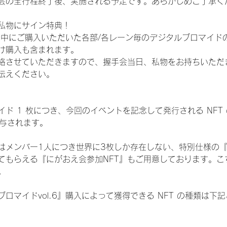
会の全行程終了後、実施される予定です。あらかじめご了承く
私物にサイン特典！
間中にご購入いただいた各部/各レーン毎のデジタルブロマイド
け購入も含まれます。
絡させていただきますので、握手会当日、私物をお持ちいただ
伝えください。
ド 1 枚につき、今回のイベントを記念して発行される NFT
が付与されます。
はメンバー1人につき世界に3枚しか存在しない、特別仕様の『
てもらえる『にがおえ会参加NFT』もご用意しております。こ
。
ロマイドvol.6』購入によって獲得できる NFT の種類は下