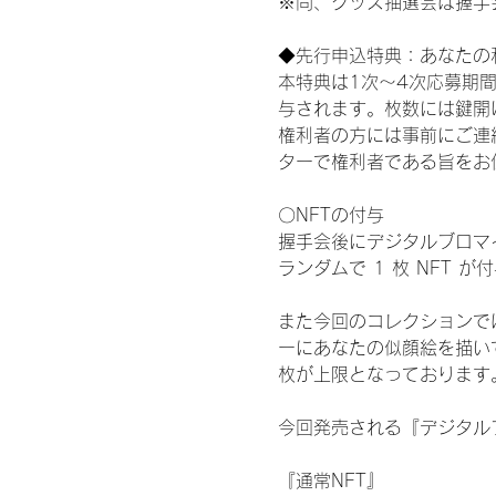
※尚、グッズ抽選会は握手
◆先行申込特典：あなたの
本特典は1次〜4次応募期
与されます。枚数には鍵開
権利者の方には事前にご連
ターで権利者である旨をお
〇NFTの付与
握手会後にデジタルブロマイ
ランダムで 1 枚 NFT 
また今回のコレクションで
ーにあなたの似顔絵を描い
枚が上限となっております
今回発売される『デジタルブ
『通常NFT』