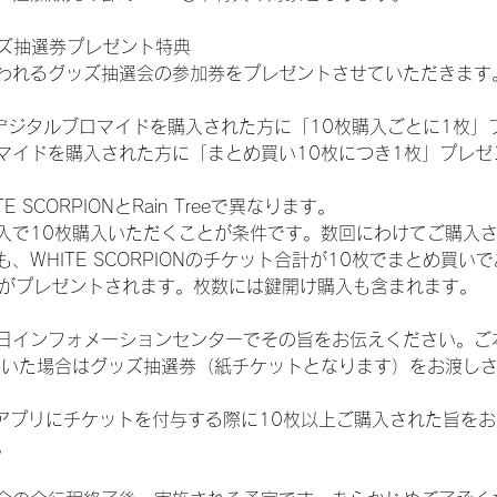
ッズ抽選券プレゼント特典
われるグッズ抽選会の参加券をプレゼントさせていただきます
SHOPでデジタルブロマイドを購入された方に「10枚購入ごとに1枚
マイドを購入された方に「まとめ買い10枚につき1枚」プレゼ
SCORPIONとRain Treeで異なります。
入で10枚購入いただくことが条件です。数回にわけてご購入
WHITE SCORPIONのチケット合計が10枚でまとめ買いであ
選券がプレゼントされます。枚数には鍵開け購入も含まれます。
日インフォメーションセンターでその旨をお伝えください。ご
ていた場合はグッズ抽選券（紙チケットとなります）をお渡し
TAアプリにチケットを付与する際に10枚以上ご購入された旨を
。