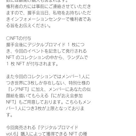
数には鍵開け購入も含まれます。
権利者の方には事前にご連絡させていただき
ますので、握手会当日、私物をお持ちいただ
きインフォメーションセンターで権利者であ
る旨をお伝えください。
〇NFTの付与
握手会後にデジタルブロマイド 1 枚につ
き、今回のイベントを記念して発行される 
NFT のコレクションの中から、ランダムで 
1 枚 NFT が付与されます。
また今回のコレクションではメンバー1人に
つき世界に3枚しか存在しない、特別仕様の
『レアNFT』に加え、メンバーにあなたの似
顔絵を描いてもらえる『にがおえ会参加
NFT』もご用意しております。こちらもメン
バー1人につき3枚が上限となっておりま
す。
今回発売される『デジタルブロマイド
vol.6』購入によって獲得できる NFT の種