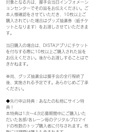
対象となる方は、握手会当日インフォメーシ
ョンセンターでその旨をお伝えください。ご
本人様確認をさせていただき、10枚以上ご
購入されていた場合はグッズ抽選券（紙チケ
ットとなります）をお渡しさせていただきま
す。
当日購入の場合は、DISTAアプリにチケット
を付与する際に10枚以上ご購入された旨を
お伝えください。後からお渡しすることはで
きかねます。
※尚、グッズ抽選会は握手会の全行程終了
後、実施される予定です。あらかじめご了承
ください。
◆先行申込特典：あなたの私物にサイン特
典！
本特典は1次〜4次応募期間中にご購入いた
だいた各部/各レーン毎のデジタルブロマイ
ドの枚数のトップ購入者に付与されます。枚