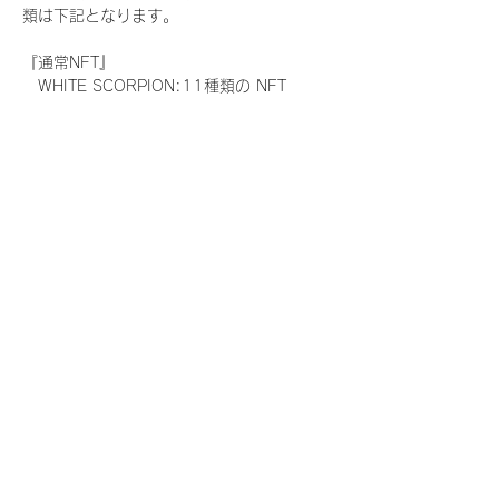
類は下記となります。
『通常NFT』
　WHITE SCORPION:11種類の NFT
『レアNFT』(メンバー1人につき3枚上限の
限定NFT)
　WHITE SCORPION:11種類の NFT(メン
バー本人による手書きのコメントとサイン
入)
『SR NFT』(メンバー1人につき1枚上限の
限定NFT)
　WHITE SCORPION:11種類の NFT(メン
バー本人による手書きのコメントとサイン
入)
『にがおえ会参加NFT』(メンバー1人につ
き3枚上限の限定NFT)
　WHITE SCORPION:11種類の NFT