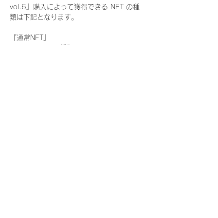
vol.6』購入によって獲得できる NFT の種
類は下記となります。
『通常NFT』
　Rain Tree:17種類のNFT
『レアNFT』(メンバー1人につき3枚上限の
限定NFT)
　Rain Tree:17種類のNFT(メンバー本人に
よる手書きのコメントとサイン入)
『SR NFT』(メンバー1人につき1枚上限の
限定NFT)
　Rain Tree:17種類のNFT(メンバー本人に
よる手書きのコメントとサイン入)
『にがおえ会参加NFT』(メンバー1人につ
き3枚上限の限定NFT)
　Rain Tree:17種類のNFT
※にがおえ会とは？