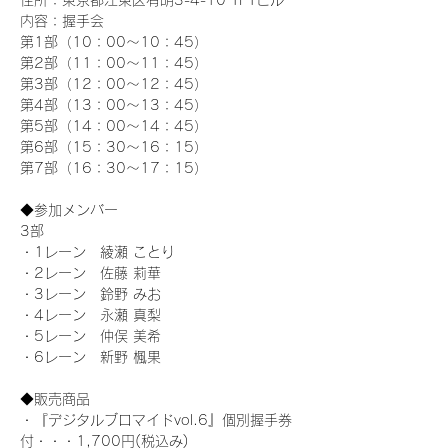
住所：東京都江東区有明3-4-10 TFTビル
内容：握手会
第1部（10：00～10：45） 
第2部（11：00～11：45）
第3部（12：00～12：45）
第4部（13：00～13：45）
第5部（14：00～14：45）
第6部（15：30～16：15）
第7部（16：30～17：15）
◆参加メンバー
3部 
・1レーン　綾瀬 ことり
・2レーン　佐藤 莉華
・3レーン　鈴野 みお
・4レーン　永瀬 真梨
・5レーン　仲俣 美希
・6レーン　新野 楓果
◆販売商品
・『デジタルブロマイドvol.6』個別握手券
付・・・1,700円(税込み)