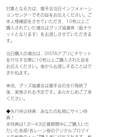
対象となる方は、握手会当日インフォメーシ
ョンセンターでその旨をお伝えください。ご
本人様確認をさせていただき、10枚以上ご
購入されていた場合はグッズ抽選券（紙チケ
ットとなります）をお渡しさせていただきま
す。
当日購入の場合は、DISTAアプリにチケット
を付与する際に10枚以上ご購入された旨を
お伝えください。後からお渡しすることはで
きかねます。
※尚、グッズ抽選会は握手会の全行程終了
後、実施される予定です。あらかじめご了承
ください。
◆先行申込特典：あなたの私物にサイン特
典！
本特典は1次〜4次応募期間中にご購入いた
だいた各部/各レーン毎のデジタルブロマイ