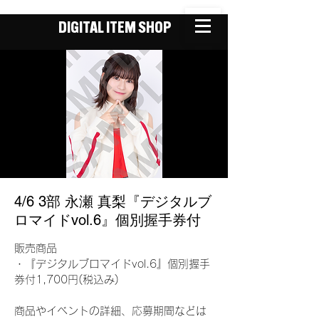
DIGITAL ITEM SHOP
4/6 3部 永瀬 真梨『デジタルブ
ロマイドvol.6』個別握手券付
販売商品
・『デジタルブロマイドvol.6』個別握手
券付1,700円(税込み)
商品やイベントの詳細、応募期間などは