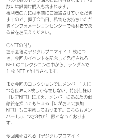
ドの枚数のトップ購入者に付与されます。枚
数には鍵開け購入も含まれます。
権利者の方には事前にご連絡させていただき
ますので、握手会当日、私物をお持ちいただ
きインフォメーションセンターで権利者であ
る旨をお伝えください。
〇NFTの付与
握手会後にデジタルブロマイド 1 枚につ
き、今回のイベントを記念して発行される 
NFT のコレクションの中から、ランダムで 
1 枚 NFT が付与されます。
また今回のコレクションではメンバー1人に
つき世界に3枚しか存在しない、特別仕様の
『レアNFT』に加え、メンバーにあなたの似
顔絵を描いてもらえる『にがおえ会参加
NFT』もご用意しております。こちらもメン
バー1人につき3枚が上限となっておりま
す。
今回発売される『デジタルブロマイド