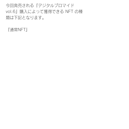
今回発売される『デジタルブロマイド
vol.6』購入によって獲得できる NFT の種
類は下記となります。
『通常NFT』
　Rain Tree:17種類のNFT
『レアNFT』(メンバー1人につき3枚上限の
限定NFT)
　Rain Tree:17種類のNFT(メンバー本人に
よる手書きのコメントとサイン入)
『SR NFT』(メンバー1人につき1枚上限の
限定NFT)
　Rain Tree:17種類のNFT(メンバー本人に
よる手書きのコメントとサイン入)
『にがおえ会参加NFT』(メンバー1人につ
き3枚上限の限定NFT)
　Rain Tree:17種類のNFT