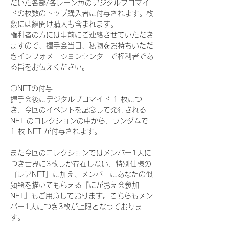
だいた各部/各レーン毎のデジタルブロマイ
ドの枚数のトップ購入者に付与されます。枚
数には鍵開け購入も含まれます。
権利者の方には事前にご連絡させていただき
ますので、握手会当日、私物をお持ちいただ
きインフォメーションセンターで権利者であ
る旨をお伝えください。
〇NFTの付与
握手会後にデジタルブロマイド 1 枚につ
き、今回のイベントを記念して発行される 
NFT のコレクションの中から、ランダムで 
1 枚 NFT が付与されます。
また今回のコレクションではメンバー1人に
つき世界に3枚しか存在しない、特別仕様の
『レアNFT』に加え、メンバーにあなたの似
顔絵を描いてもらえる『にがおえ会参加
NFT』もご用意しております。こちらもメン
バー1人につき3枚が上限となっておりま
す。