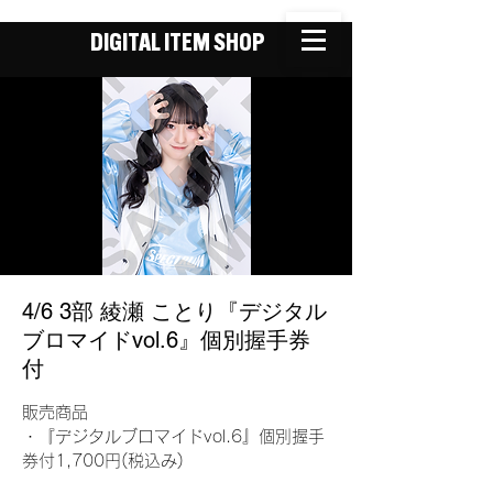
DIGITAL ITEM SHOP
4/6 3部 綾瀬 ことり『デジタル
ブロマイドvol.6』個別握手券
付
販売商品
・『デジタルブロマイドvol.6』個別握手
券付1,700円(税込み)