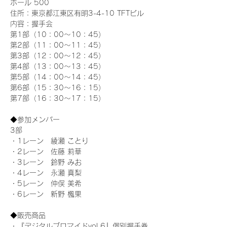
ホール 500
住所：東京都江東区有明3-4-10 TFTビル
内容：握手会
第1部（10：00～10：45） 
第2部（11：00～11：45）
第3部（12：00～12：45）
第4部（13：00～13：45）
第5部（14：00～14：45）
第6部（15：30～16：15）
第7部（16：30～17：15）
◆参加メンバー
3部 
・1レーン　綾瀬 ことり
・2レーン　佐藤 莉華
・3レーン　鈴野 みお
・4レーン　永瀬 真梨
・5レーン　仲俣 美希
・6レーン　新野 楓果
◆販売商品
・『デジタルブロマイドvol.6』個別握手券