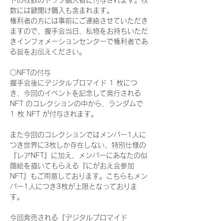
ドの枚数のトップ購入者に付与されます。枚
数には鍵開け購入も含まれます。
権利者の方には事前にご連絡させていただき
ますので、握手会当日、私物をお持ちいただ
きインフォメーションセンターで権利者であ
る旨をお伝えください。
〇NFTの付与
握手会後にデジタルブロマイド 1 枚につ
き、今回のイベントを記念して発行される 
NFT のコレクションの中から、ランダムで 
1 枚 NFT が付与されます。
また今回のコレクションではメンバー1人に
つき世界に3枚しか存在しない、特別仕様の
『レアNFT』に加え、メンバーにあなたの似
顔絵を描いてもらえる『にがおえ会参加
NFT』もご用意しております。こちらもメン
バー1人につき3枚が上限となっておりま
す。
今回発売される『デジタルブロマイド