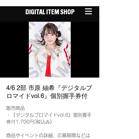
DIGITAL ITEM SHOP
4/6 2部 市原 紬希『デジタルブ
ロマイドvol.6』個別握手券付
販売商品
・『デジタルブロマイドvol.6』個別握手
券付1,700円(税込み)
商品やイベントの詳細、応募期間などは