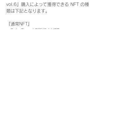
vol.6』購入によって獲得できる NFT の種
類は下記となります。
『通常NFT』
　Rain Tree:17種類のNFT
『レアNFT』(メンバー1人につき3枚上限の
限定NFT)
　Rain Tree:17種類のNFT(メンバー本人に
よる手書きのコメントとサイン入)
『SR NFT』(メンバー1人につき1枚上限の
限定NFT)
　Rain Tree:17種類のNFT(メンバー本人に
よる手書きのコメントとサイン入)
『にがおえ会参加NFT』(メンバー1人につ
き3枚上限の限定NFT)
　Rain Tree:17種類のNFT
※にがおえ会とは？