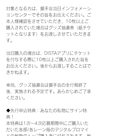
対象となる方は、握手会当日インフォメーシ
ョンセンターでその旨をお伝えください。ご
本人様確認をさせていただき、10枚以上ご
購入されていた場合はグッズ抽選券（紙チケ
ットとなります）をお渡しさせていただきま
す。
当日購入の場合は、DISTAアプリにチケット
を付与する際に10枚以上ご購入された旨を
お伝えください。後からお渡しすることはで
きかねます。
※尚、グッズ抽選会は握手会の全行程終了
後、実施される予定です。あらかじめご了承
ください。
◆先行申込特典：あなたの私物にサイン特
典！
本特典は1次〜4次応募期間中にご購入いた
だいた各部/各レーン毎のデジタルブロマイ