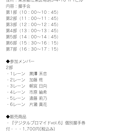
住所：東京都江東区有明3-4-10 TFTビル
内容：握手会
第1部（10：00～10：45） 
第2部（11：00～11：45）
第3部（12：00～12：45）
第4部（13：00～13：45）
第5部（14：00～14：45）
第6部（15：30～16：15）
第7部（16：30～17：15）
◆参加メンバー
2部 
・1レーン　黒澤 禾恋
・2レーン　加藤 柊
・3レーン　朝宮 日向
・4レーン　市原 紬希
・5レーン　遠藤 莉乃
・6レーン　片瀬 真花
◆販売商品
・『デジタルブロマイドvol.6』個別握手券
付・・・1,700円(税込み)