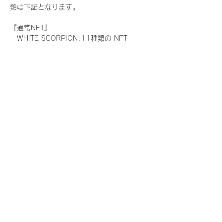
類は下記となります。
『通常NFT』
　WHITE SCORPION:11種類の NFT
『レアNFT』(メンバー1人につき3枚上限の
限定NFT)
　WHITE SCORPION:11種類の NFT(メン
バー本人による手書きのコメントとサイン
入)
『SR NFT』(メンバー1人につき1枚上限の
限定NFT)
　WHITE SCORPION:11種類の NFT(メン
バー本人による手書きのコメントとサイン
入)
『にがおえ会参加NFT』(メンバー1人につ
き3枚上限の限定NFT)
　WHITE SCORPION:11種類の NFT