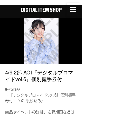
DIGITAL ITEM SHOP
4/6 2部 AOI『デジタルブロマ
イドvol.6』個別握手券付
販売商品
・『デジタルブロマイドvol.6』個別握手
券付1,700円(税込み)
商品やイベントの詳細、応募期間などは