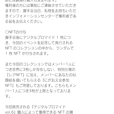
数には鍵開け購入も含まれます。
権利者の方には事前にご連絡させていただき
ますので、握手会当日、私物をお持ちいただ
きインフォメーションセンターで権利者であ
る旨をお伝えください。
〇NFTの付与
握手会後にデジタルブロマイド 1 枚につ
き、今回のイベントを記念して発行される 
NFT のコレクションの中から、ランダムで 
1 枚 NFT が付与されます。
また今回のコレクションではメンバー1人に
つき世界に3枚しか存在しない、特別仕様の
『レアNFT』に加え、メンバーにあなたの似
顔絵を描いてもらえる『にがおえ会参加
NFT』もご用意しております。こちらもメン
バー1人につき3枚が上限となっておりま
す。
今回発売される『デジタルブロマイド
vol.6』購入によって獲得できる NFT の種