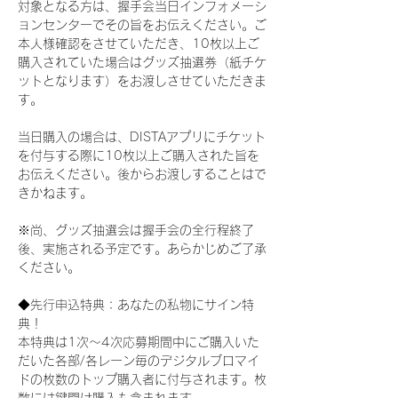
対象となる方は、握手会当日インフォメーシ
ョンセンターでその旨をお伝えください。ご
本人様確認をさせていただき、10枚以上ご
購入されていた場合はグッズ抽選券（紙チケ
ットとなります）をお渡しさせていただきま
す。
当日購入の場合は、DISTAアプリにチケット
を付与する際に10枚以上ご購入された旨を
お伝えください。後からお渡しすることはで
きかねます。
※尚、グッズ抽選会は握手会の全行程終了
後、実施される予定です。あらかじめご了承
ください。
◆先行申込特典：あなたの私物にサイン特
典！
本特典は1次〜4次応募期間中にご購入いた
だいた各部/各レーン毎のデジタルブロマイ
ドの枚数のトップ購入者に付与されます。枚