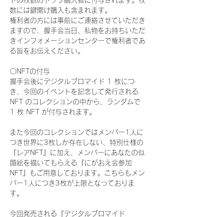
ドの枚数のトップ購入者に付与されます。枚
数には鍵開け購入も含まれます。
権利者の方には事前にご連絡させていただき
ますので、握手会当日、私物をお持ちいただ
きインフォメーションセンターで権利者であ
る旨をお伝えください。
〇NFTの付与
握手会後にデジタルブロマイド 1 枚につ
き、今回のイベントを記念して発行される 
NFT のコレクションの中から、ランダムで 
1 枚 NFT が付与されます。
また今回のコレクションではメンバー1人に
つき世界に3枚しか存在しない、特別仕様の
『レアNFT』に加え、メンバーにあなたの似
顔絵を描いてもらえる『にがおえ会参加
NFT』もご用意しております。こちらもメン
バー1人につき3枚が上限となっておりま
す。
今回発売される『デジタルブロマイド