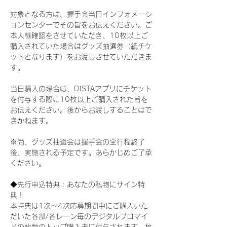
対象となる方は、握手会当日インフォメーシ
ョンセンターでその旨をお伝えください。ご
本人様確認をさせていただき、10枚以上ご
購入されていた場合はグッズ抽選券（紙チケ
ットとなります）をお渡しさせていただきま
す。
当日購入の場合は、DISTAアプリにチケット
を付与する際に10枚以上ご購入された旨を
お伝えください。後からお渡しすることはで
きかねます。
※尚、グッズ抽選会は握手会の全行程終了
後、実施される予定です。あらかじめご了承
ください。
◆先行申込特典：あなたの私物にサイン特
典！
本特典は1次〜4次応募期間中にご購入いた
だいた各部/各レーン毎のデジタルブロマイ