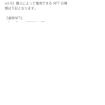
vol.6』購入によって獲得できる NFT の種
類は下記となります。
『通常NFT』
　Rain Tree:17種類のNFT
『レアNFT』(メンバー1人につき3枚上限の
限定NFT)
　Rain Tree:17種類のNFT(メンバー本人に
よる手書きのコメントとサイン入)
『SR NFT』(メンバー1人につき1枚上限の
限定NFT)
　Rain Tree:17種類のNFT(メンバー本人に
よる手書きのコメントとサイン入)
『にがおえ会参加NFT』(メンバー1人につ
き3枚上限の限定NFT)
　Rain Tree:17種類のNFT
※にがおえ会とは？