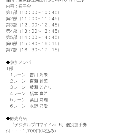
住所：東京都江東区有明3-4-10 TFTビル
内容：握手会
第1部（10：00～10：45） 
第2部（11：00～11：45）
第3部（12：00～12：45）
第4部（13：00～13：45）
第5部（14：00～14：45）
第6部（15：30～16：15）
第7部（16：30～17：15）
◆参加メンバー
1部 
・1レーン　吉川 海未
・2レーン　百瀬 紗菜
・3レーン　綾瀬 ことり
・4レーン　橋本 真希
・5レーン　葉山 莉瑚
・6レーン　水野 乃愛
◆販売商品
・『デジタルブロマイドvol.6』個別握手券
付・・・1,700円(税込み)