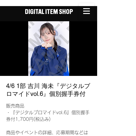
DIGITAL ITEM SHOP
4/6 1部 吉川 海未『デジタルブ
ロマイドvol.6』個別握手券付
販売商品
・『デジタルブロマイドvol.6』個別握手
券付1,700円(税込み)
商品やイベントの詳細、応募期間などは