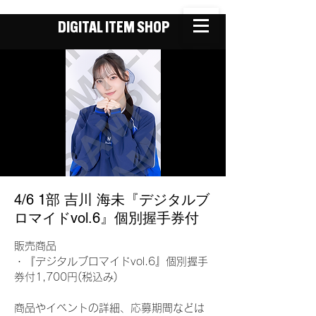
DIGITAL ITEM SHOP
4/6 1部 吉川 海未『デジタルブ
ロマイドvol.6』個別握手券付
販売商品
・『デジタルブロマイドvol.6』個別握手
券付1,700円(税込み)
商品やイベントの詳細、応募期間などは