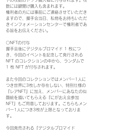
ドの枚数のトップ購入者に付与されます。枚
数には鍵開け購入も含まれます。
権利者の方には事前にご連絡させていただき
ますので、握手会当日、私物をお持ちいただ
きインフォメーションセンターで権利者であ
る旨をお伝えください。
〇NFTの付与
握手会後にデジタルブロマイド 1 枚につ
き、今回のイベントを記念して発行される 
NFT のコレクションの中から、ランダムで 
1 枚 NFT が付与されます。
また今回のコレクションではメンバー1人に
つき世界に3枚しか存在しない、特別仕様の
『レアNFT』に加え、メンバーにあなたの似
顔絵を描いてもらえる『にがおえ会参加
NFT』もご用意しております。こちらもメン
バー1人につき3枚が上限となっておりま
す。
今回発売される『デジタルブロマイド