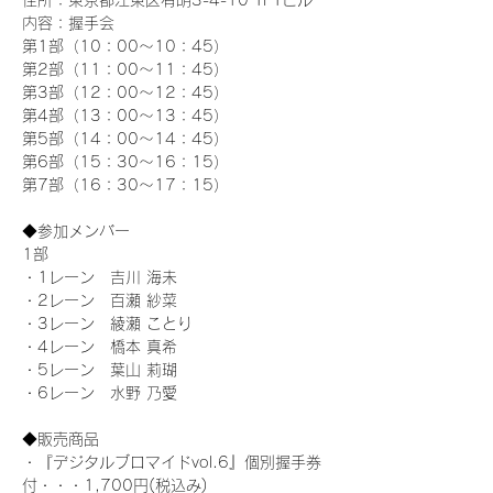
住所：東京都江東区有明3-4-10 TFTビル
内容：握手会
第1部（10：00～10：45） 
第2部（11：00～11：45）
第3部（12：00～12：45）
第4部（13：00～13：45）
第5部（14：00～14：45）
第6部（15：30～16：15）
第7部（16：30～17：15）
◆参加メンバー
1部 
・1レーン　吉川 海未
・2レーン　百瀬 紗菜
・3レーン　綾瀬 ことり
・4レーン　橋本 真希
・5レーン　葉山 莉瑚
・6レーン　水野 乃愛
◆販売商品
・『デジタルブロマイドvol.6』個別握手券
付・・・1,700円(税込み)