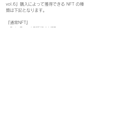
vol.6』購入によって獲得できる NFT の種
類は下記となります。
『通常NFT』
　Rain Tree:17種類のNFT
『レアNFT』(メンバー1人につき3枚上限の
限定NFT)
　Rain Tree:17種類のNFT(メンバー本人に
よる手書きのコメントとサイン入)
『SR NFT』(メンバー1人につき1枚上限の
限定NFT)
　Rain Tree:17種類のNFT(メンバー本人に
よる手書きのコメントとサイン入)
『にがおえ会参加NFT』(メンバー1人につ
き3枚上限の限定NFT)
　Rain Tree:17種類のNFT
※にがおえ会とは？