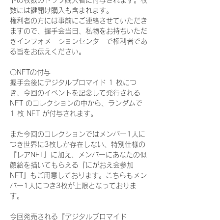
ドの枚数のトップ購入者に付与されます。枚
数には鍵開け購入も含まれます。
権利者の方には事前にご連絡させていただき
ますので、握手会当日、私物をお持ちいただ
きインフォメーションセンターで権利者であ
る旨をお伝えください。
〇NFTの付与
握手会後にデジタルブロマイド 1 枚につ
き、今回のイベントを記念して発行される 
NFT のコレクションの中から、ランダムで 
1 枚 NFT が付与されます。
また今回のコレクションではメンバー1人に
つき世界に3枚しか存在しない、特別仕様の
『レアNFT』に加え、メンバーにあなたの似
顔絵を描いてもらえる『にがおえ会参加
NFT』もご用意しております。こちらもメン
バー1人につき3枚が上限となっておりま
す。
今回発売される『デジタルブロマイド