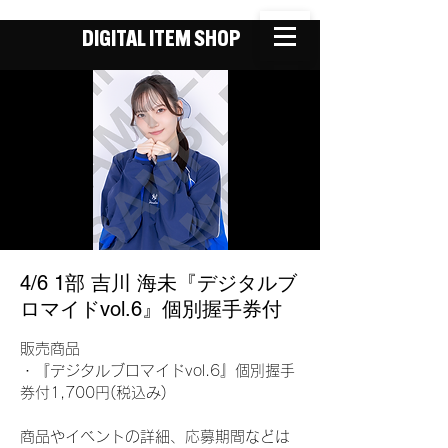
DIGITAL ITEM SHOP
4/6 1部 吉川 海未『デジタルブ
ロマイドvol.6』個別握手券付
販売商品
・『デジタルブロマイドvol.6』個別握手
券付1,700円(税込み)
商品やイベントの詳細、応募期間などは