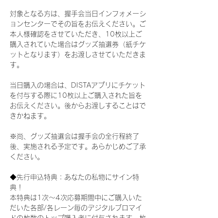
対象となる方は、握手会当日インフォメーシ
ョンセンターでその旨をお伝えください。ご
本人様確認をさせていただき、10枚以上ご
購入されていた場合はグッズ抽選券（紙チケ
ットとなります）をお渡しさせていただきま
す。
当日購入の場合は、DISTAアプリにチケット
を付与する際に10枚以上ご購入された旨を
お伝えください。後からお渡しすることはで
きかねます。
※尚、グッズ抽選会は握手会の全行程終了
後、実施される予定です。あらかじめご了承
ください。
◆先行申込特典：あなたの私物にサイン特
典！
本特典は1次〜4次応募期間中にご購入いた
だいた各部/各レーン毎のデジタルブロマイ