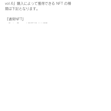
vol.6』購入によって獲得できる NFT の種
類は下記となります。
『通常NFT』
　Rain Tree:17種類のNFT
『レアNFT』(メンバー1人につき3枚上限の
限定NFT)
　Rain Tree:17種類のNFT(メンバー本人に
よる手書きのコメントとサイン入)
『SR NFT』(メンバー1人につき1枚上限の
限定NFT)
　Rain Tree:17種類のNFT(メンバー本人に
よる手書きのコメントとサイン入)
『にがおえ会参加NFT』(メンバー1人につ
き3枚上限の限定NFT)
　Rain Tree:17種類のNFT
※にがおえ会とは？