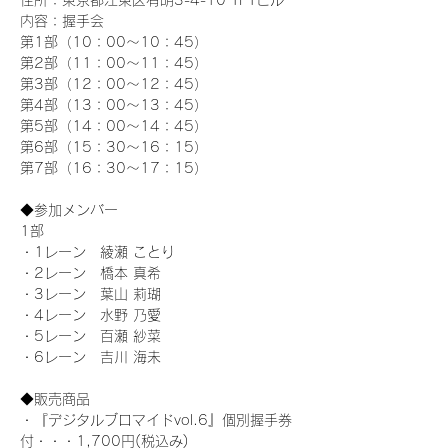
住所：東京都江東区有明3-4-10 TFTビル
内容：握手会
第1部（10：00～10：45） 
第2部（11：00～11：45）
第3部（12：00～12：45）
第4部（13：00～13：45）
第5部（14：00～14：45）
第6部（15：30～16：15）
第7部（16：30～17：15）
◆参加メンバー
1部 
・1レーン　綾瀬 ことり
・2レーン　橋本 真希
・3レーン　葉山 莉瑚
・4レーン　水野 乃愛
・5レーン　百瀬 紗菜
・6レーン　吉川 海未
◆販売商品
・『デジタルブロマイドvol.6』個別握手券
付・・・1,700円(税込み)