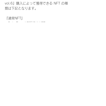
vol.6』購入によって獲得できる NFT の種
類は下記となります。
『通常NFT』
　Rain Tree:17種類のNFT
『レアNFT』(メンバー1人につき3枚上限の
限定NFT)
　Rain Tree:17種類のNFT(メンバー本人に
よる手書きのコメントとサイン入)
『SR NFT』(メンバー1人につき1枚上限の
限定NFT)
　Rain Tree:17種類のNFT(メンバー本人に
よる手書きのコメントとサイン入)
『にがおえ会参加NFT』(メンバー1人につ
き3枚上限の限定NFT)
　Rain Tree:17種類のNFT
※にがおえ会とは？