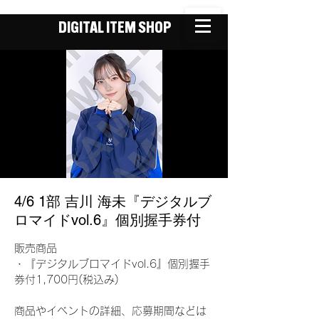
DIGITAL ITEM SHOP
4/6 1部 吉川 海未『デジタルブ
ロマイドvol.6』個別握手券付
販売商品
・『デジタルブロマイドvol.6』個別握手
券付1,700円(税込み)
商品やイベントの詳細、応募期間などは