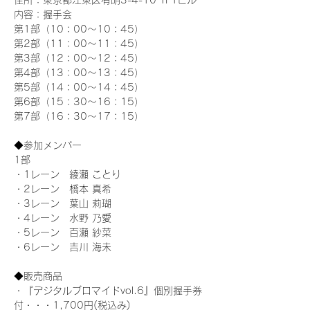
住所：東京都江東区有明3-4-10 TFTビル
内容：握手会
第1部（10：00～10：45） 
第2部（11：00～11：45）
第3部（12：00～12：45）
第4部（13：00～13：45）
第5部（14：00～14：45）
第6部（15：30～16：15）
第7部（16：30～17：15）
◆参加メンバー
1部 
・1レーン　綾瀬 ことり
・2レーン　橋本 真希
・3レーン　葉山 莉瑚
・4レーン　水野 乃愛
・5レーン　百瀬 紗菜
・6レーン　吉川 海未
◆販売商品
・『デジタルブロマイドvol.6』個別握手券
付・・・1,700円(税込み)