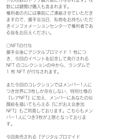
ドの枚数のトップ購入者に付与されます。枚
数には鍵開け購入も含まれます。
権利者の方には事前にご連絡させていただき
ますので、握手会当日、私物をお持ちいただ
きインフォメーションセンターで権利者であ
る旨をお伝えください。
〇NFTの付与
握手会後にデジタルブロマイド 1 枚につ
き、今回のイベントを記念して発行される 
NFT のコレクションの中から、ランダムで 
1 枚 NFT が付与されます。
また今回のコレクションではメンバー1人に
つき世界に3枚しか存在しない、特別仕様の
『レアNFT』に加え、メンバーにあなたの似
顔絵を描いてもらえる『にがおえ会参加
NFT』もご用意しております。こちらもメン
バー1人につき3枚が上限となっておりま
す。
今回発売される『デジタルブロマイド