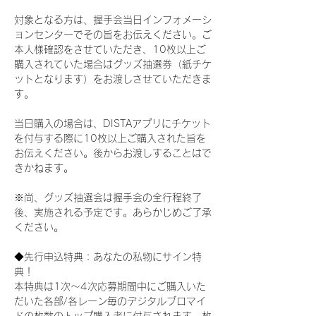
対象となる方は、握手会当日インフォメーシ
ョンセンターでその旨をお伝えください。ご
本人様確認をさせていただき、10枚以上ご
購入されていた場合はグッズ抽選券（紙チケ
ットとなります）をお渡しさせていただきま
す。
当日購入の場合は、DISTAアプリにチケット
を付与する際に10枚以上ご購入された旨を
お伝えください。後からお渡しすることはで
きかねます。
※尚、グッズ抽選会は握手会の全行程終了
後、実施される予定です。あらかじめご了承
ください。
◆先行申込特典：あなたの私物にサイン特
典！
本特典は1次〜4次応募期間中にご購入いた
だいた各部/各レーン毎のデジタルブロマイ