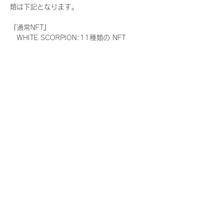
類は下記となります。
『通常NFT』
　WHITE SCORPION:11種類の NFT
『レアNFT』(メンバー1人につき3枚上限の
限定NFT)
　WHITE SCORPION:11種類の NFT(メン
バー本人による手書きのコメントとサイン
入)
『SR NFT』(メンバー1人につき1枚上限の
限定NFT)
　WHITE SCORPION:11種類の NFT(メン
バー本人による手書きのコメントとサイン
入)
『にがおえ会参加NFT』(メンバー1人につ
き3枚上限の限定NFT)
　WHITE SCORPION:11種類の NFT