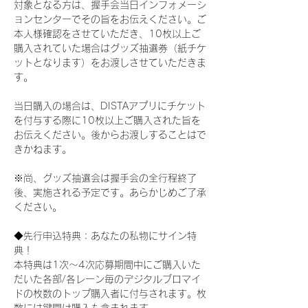
対象となる方は、握手会当日インフォメーシ
ョンセンターでその旨をお伝えください。ご
本人様確認をさせていただき、10枚以上ご
購入されていた場合はグッズ抽選券（紙チケ
ットとなります）をお渡しさせていただきま
す。
当日購入の場合は、DISTAアプリにチケット
を付与する際に10枚以上ご購入された旨を
お伝えください。後からお渡しすることはで
きかねます。
※尚、グッズ抽選会は握手会の全行程終了
後、実施される予定です。あらかじめご了承
ください。
◆先行申込特典：あなたの私物にサイン特
典！
本特典は1次〜4次応募期間中にご購入いた
だいた各部/各レーン毎のデジタルブロマイ
ドの枚数のトップ購入者に付与されます。枚