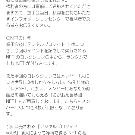
数には鍵開け購入も含まれます。
権利者の方には事前にご連絡させていただき
ますので、握手会当日、私物をお持ちいただ
きインフォメーションセンターで権利者であ
る旨をお伝えください。
〇NFTの付与
握手会後にデジタルブロマイド 1 枚につ
き、今回のイベントを記念して発行される 
NFT のコレクションの中から、ランダムで 
1 枚 NFT が付与されます。
また今回のコレクションではメンバー1人に
つき世界に3枚しか存在しない、特別仕様の
『レアNFT』に加え、メンバーにあなたの似
顔絵を描いてもらえる『にがおえ会参加
NFT』もご用意しております。こちらもメン
バー1人につき3枚が上限となっておりま
す。
今回発売される『デジタルブロマイド
vol.6』購入によって獲得できる NFT の種