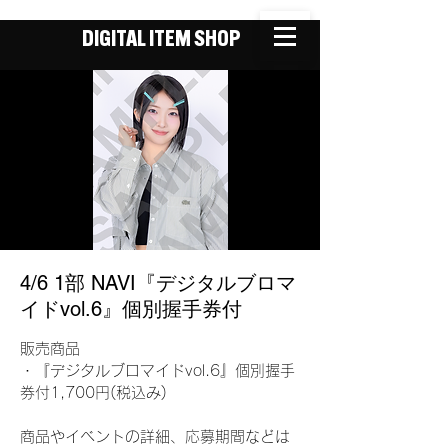
DIGITAL ITEM SHOP
4/6 1部 NAVI『デジタルブロマ
イドvol.6』個別握手券付
販売商品
・『デジタルブロマイドvol.6』個別握手
券付1,700円(税込み)
商品やイベントの詳細、応募期間などは