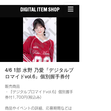
DIGITAL ITEM SHOP
4/6 1部 水野 乃愛『デジタルブ
ロマイドvol.6』個別握手券付
販売商品
・『デジタルブロマイドvol.6』個別握手
券付1,700円(税込み)
商品やイベントの詳細、応募期間などは