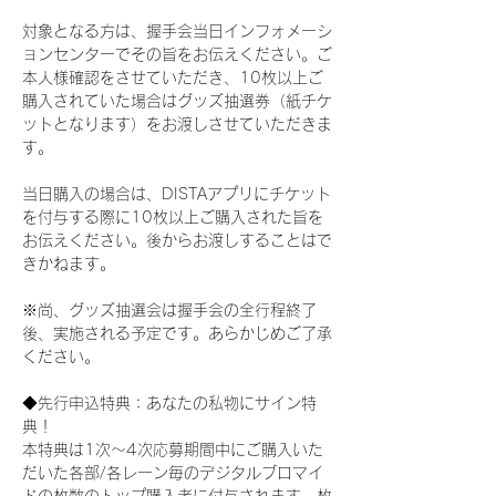
対象となる方は、握手会当日インフォメーシ
ョンセンターでその旨をお伝えください。ご
本人様確認をさせていただき、10枚以上ご
購入されていた場合はグッズ抽選券（紙チケ
ットとなります）をお渡しさせていただきま
す。
当日購入の場合は、DISTAアプリにチケット
を付与する際に10枚以上ご購入された旨を
お伝えください。後からお渡しすることはで
きかねます。
※尚、グッズ抽選会は握手会の全行程終了
後、実施される予定です。あらかじめご了承
ください。
◆先行申込特典：あなたの私物にサイン特
典！
本特典は1次〜4次応募期間中にご購入いた
だいた各部/各レーン毎のデジタルブロマイ