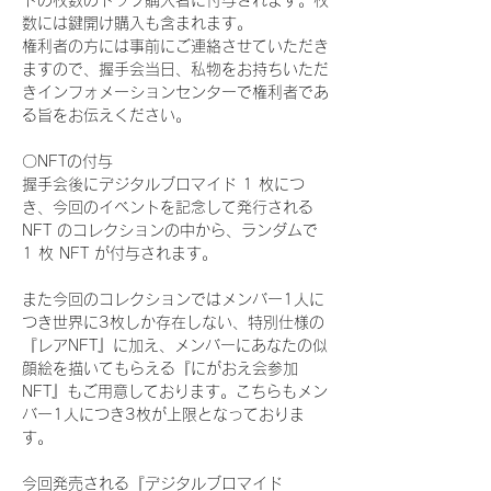
ドの枚数のトップ購入者に付与されます。枚
数には鍵開け購入も含まれます。
権利者の方には事前にご連絡させていただき
ますので、握手会当日、私物をお持ちいただ
きインフォメーションセンターで権利者であ
る旨をお伝えください。
〇NFTの付与
握手会後にデジタルブロマイド 1 枚につ
き、今回のイベントを記念して発行される 
NFT のコレクションの中から、ランダムで 
1 枚 NFT が付与されます。
また今回のコレクションではメンバー1人に
つき世界に3枚しか存在しない、特別仕様の
『レアNFT』に加え、メンバーにあなたの似
顔絵を描いてもらえる『にがおえ会参加
NFT』もご用意しております。こちらもメン
バー1人につき3枚が上限となっておりま
す。
今回発売される『デジタルブロマイド