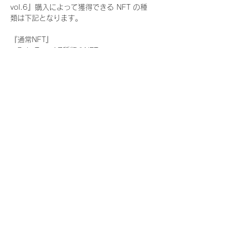
vol.6』購入によって獲得できる NFT の種
類は下記となります。
『通常NFT』
　Rain Tree:17種類のNFT
『レアNFT』(メンバー1人につき3枚上限の
限定NFT)
　Rain Tree:17種類のNFT(メンバー本人に
よる手書きのコメントとサイン入)
『SR NFT』(メンバー1人につき1枚上限の
限定NFT)
　Rain Tree:17種類のNFT(メンバー本人に
よる手書きのコメントとサイン入)
『にがおえ会参加NFT』(メンバー1人につ
き3枚上限の限定NFT)
　Rain Tree:17種類のNFT
※にがおえ会とは？