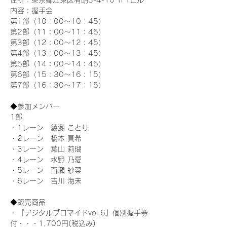
住所：東京都江東区有明3-4-10 TFTビル
内容：握手会
第1部（10：00～10：45） 
第2部（11：00～11：45）
第3部（12：00～12：45）
第4部（13：00～13：45）
第5部（14：00～14：45）
第6部（15：30～16：15）
第7部（16：30～17：15）
◆参加メンバー
1部 
・1レーン　綾瀬 ことり
・2レーン　橋本 真希
・3レーン　葉山 莉瑚
・4レーン　水野 乃愛
・5レーン　百瀬 紗菜
・6レーン　吉川 海未
◆販売商品
・『デジタルブロマイドvol.6』個別握手券
付・・・1,700円(税込み)