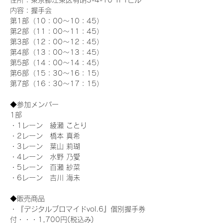
住所：東京都江東区有明3-4-10 TFTビル
内容：握手会
第1部（10：00～10：45） 
第2部（11：00～11：45）
第3部（12：00～12：45）
第4部（13：00～13：45）
第5部（14：00～14：45）
第6部（15：30～16：15）
第7部（16：30～17：15）
◆参加メンバー
1部 
・1レーン　綾瀬 ことり
・2レーン　橋本 真希
・3レーン　葉山 莉瑚
・4レーン　水野 乃愛
・5レーン　百瀬 紗菜
・6レーン　吉川 海未
◆販売商品
・『デジタルブロマイドvol.6』個別握手券
付・・・1,700円(税込み)