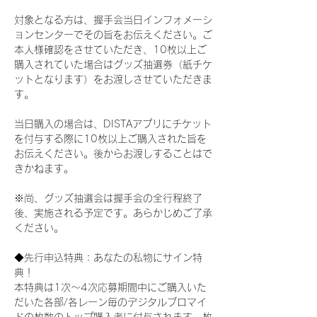
対象となる方は、握手会当日インフォメーシ
ョンセンターでその旨をお伝えください。ご
本人様確認をさせていただき、10枚以上ご
購入されていた場合はグッズ抽選券（紙チケ
ットとなります）をお渡しさせていただきま
す。
当日購入の場合は、DISTAアプリにチケット
を付与する際に10枚以上ご購入された旨を
お伝えください。後からお渡しすることはで
きかねます。
※尚、グッズ抽選会は握手会の全行程終了
後、実施される予定です。あらかじめご了承
ください。
◆先行申込特典：あなたの私物にサイン特
典！
本特典は1次〜4次応募期間中にご購入いた
だいた各部/各レーン毎のデジタルブロマイ