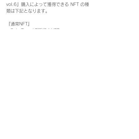
vol.6』購入によって獲得できる NFT の種
類は下記となります。
『通常NFT』
　Rain Tree:17種類のNFT
『レアNFT』(メンバー1人につき3枚上限の
限定NFT)
　Rain Tree:17種類のNFT(メンバー本人に
よる手書きのコメントとサイン入)
『SR NFT』(メンバー1人につき1枚上限の
限定NFT)
　Rain Tree:17種類のNFT(メンバー本人に
よる手書きのコメントとサイン入)
『にがおえ会参加NFT』(メンバー1人につ
き3枚上限の限定NFT)
　Rain Tree:17種類のNFT
※にがおえ会とは？