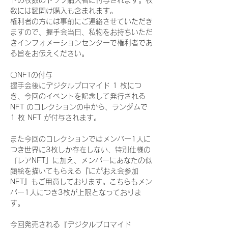
ドの枚数のトップ購入者に付与されます。枚
数には鍵開け購入も含まれます。
権利者の方には事前にご連絡させていただき
ますので、握手会当日、私物をお持ちいただ
きインフォメーションセンターで権利者であ
る旨をお伝えください。
〇NFTの付与
握手会後にデジタルブロマイド 1 枚につ
き、今回のイベントを記念して発行される 
NFT のコレクションの中から、ランダムで 
1 枚 NFT が付与されます。
また今回のコレクションではメンバー1人に
つき世界に3枚しか存在しない、特別仕様の
『レアNFT』に加え、メンバーにあなたの似
顔絵を描いてもらえる『にがおえ会参加
NFT』もご用意しております。こちらもメン
バー1人につき3枚が上限となっておりま
す。
今回発売される『デジタルブロマイド