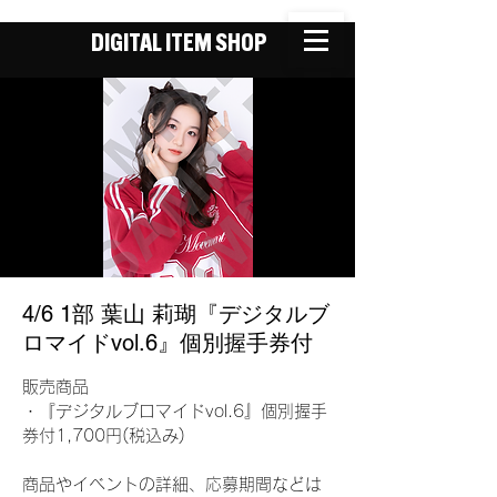
DIGITAL ITEM SHOP
4/6 1部 葉山 莉瑚『デジタルブ
ロマイドvol.6』個別握手券付
販売商品
・『デジタルブロマイドvol.6』個別握手
券付1,700円(税込み)
商品やイベントの詳細、応募期間などは