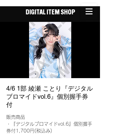
DIGITAL ITEM SHOP
4/6 1部 綾瀬 ことり『デジタル
ブロマイドvol.6』個別握手券
付
販売商品
・『デジタルブロマイドvol.6』個別握手
券付1,700円(税込み)