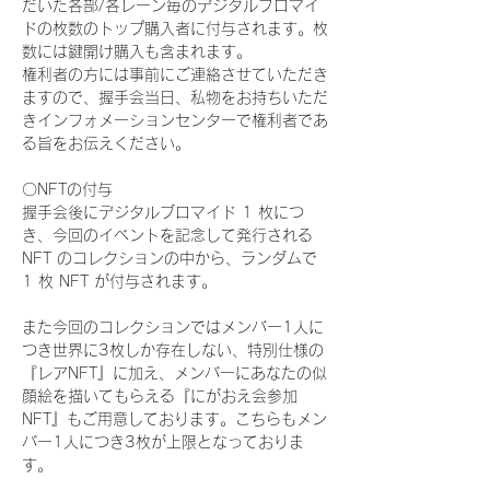
だいた各部/各レーン毎のデジタルブロマイ
ドの枚数のトップ購入者に付与されます。枚
数には鍵開け購入も含まれます。
権利者の方には事前にご連絡させていただき
ますので、握手会当日、私物をお持ちいただ
きインフォメーションセンターで権利者であ
る旨をお伝えください。
〇NFTの付与
握手会後にデジタルブロマイド 1 枚につ
き、今回のイベントを記念して発行される 
NFT のコレクションの中から、ランダムで 
1 枚 NFT が付与されます。
また今回のコレクションではメンバー1人に
つき世界に3枚しか存在しない、特別仕様の
『レアNFT』に加え、メンバーにあなたの似
顔絵を描いてもらえる『にがおえ会参加
NFT』もご用意しております。こちらもメン
バー1人につき3枚が上限となっておりま
す。