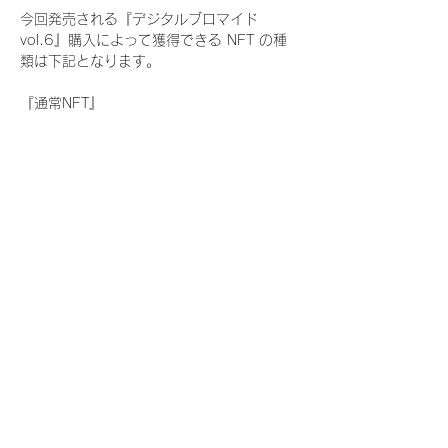
今回発売される『デジタルブロマイド
vol.6』購入によって獲得できる NFT の種
類は下記となります。
『通常NFT』
　Rain Tree:17種類のNFT
『レアNFT』(メンバー1人につき3枚上限の
限定NFT)
　Rain Tree:17種類のNFT(メンバー本人に
よる手書きのコメントとサイン入)
『SR NFT』(メンバー1人につき1枚上限の
限定NFT)
　Rain Tree:17種類のNFT(メンバー本人に
よる手書きのコメントとサイン入)
『にがおえ会参加NFT』(メンバー1人につ
き3枚上限の限定NFT)
　Rain Tree:17種類のNFT