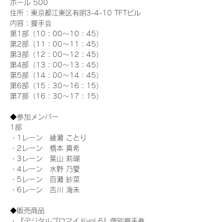
ホール 500
住所：東京都江東区有明3-4-10 TFTビル
内容：握手会
第1部（10：00～10：45） 
第2部（11：00～11：45）
第3部（12：00～12：45）
第4部（13：00～13：45）
第5部（14：00～14：45）
第6部（15：30～16：15）
第7部（16：30～17：15）
◆参加メンバー
1部 
・1レーン　綾瀬 ことり
・2レーン　橋本 真希
・3レーン　葉山 莉瑚
・4レーン　水野 乃愛
・5レーン　百瀬 紗菜
・6レーン　吉川 海未
◆販売商品
・『デジタルブロマイドvol.6』個別握手券