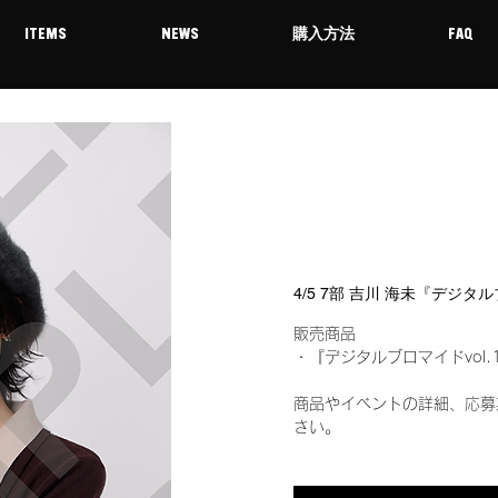
ITEMS
NEWS
購入方法
FAQ
4/5 7部 吉川 海未『デジタ
販売商品
・『デジタルブロマイドvol.
商品やイベントの詳細、応募
さい。