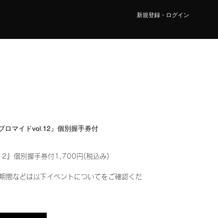
新規登録・ログイン
ルブロマイドvol.12』個別握手券付
12』個別握手券付1,700円(税込み)
期間などは以下イベントについてをご確認くだ