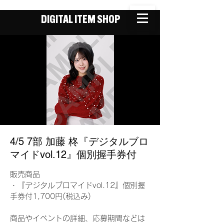
DIGITAL ITEM SHOP
4/5 7部 加藤 柊『デジタルブロ
マイドvol.12』個別握手券付
販売商品
・『デジタルブロマイドvol.12』個別握
手券付1,700円(税込み)
商品やイベントの詳細、応募期間などは