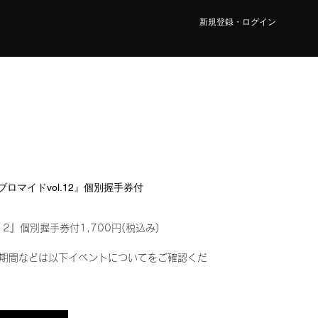
新規登録・ログイン
ルブロマイドvol.12』個別握手券付
12』個別握手券付1,700円(税込み)
期間などは以下イベントについてをご確認くだ