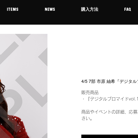
ITEMS
NEWS
購入方法
FAQ
4/5 7部 市原 紬希『デジタ
販売商品
・『デジタルブロマイドvol.
商品やイベントの詳細、応募
さい。