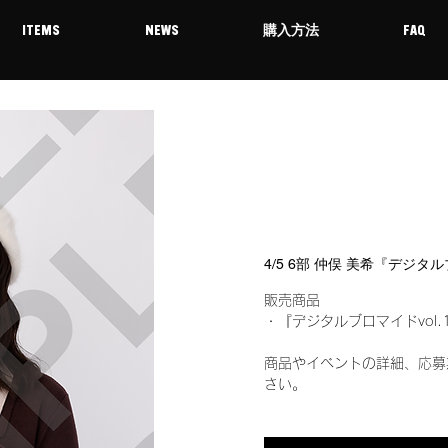
ITEMS
NEWS
購入方法
FAQ
4/5 6部 仲俣 美希『デジタ
販売商品
・『デジタルブロマイドvol.
商品やイベントの詳細、応募
さい。