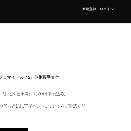
新規登録・ログイン
ルブロマイドvol.12』個別握手券付
12』個別握手券付1,700円(税込み)
期間などは以下イベントについてをご確認くだ