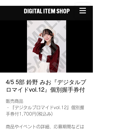
DIGITAL ITEM SHOP
4/5 5部 鈴野 みお『デジタルブ
ロマイドvol.12』個別握手券付
販売商品
・『デジタルブロマイドvol.12』個別握
手券付1,700円(税込み)
商品やイベントの詳細、応募期間などは