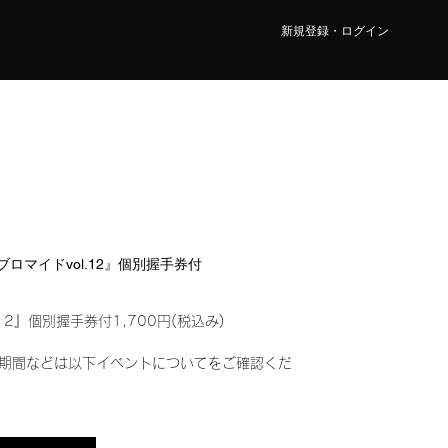
新規登録・ログイン
ルブロマイドvol.12』個別握手券付
12』個別握手券付1,700円(税込み)
期間などは以下イベントについてをご確認くだ