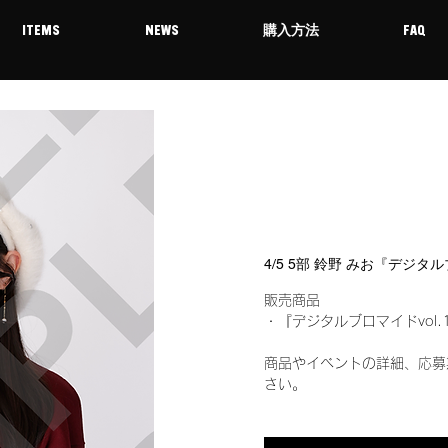
ITEMS
NEWS
購入方法
FAQ
4/5 5部 鈴野 みお『デジタ
販売商品
・『デジタルブロマイドvol.
商品やイベントの詳細、応募
さい。