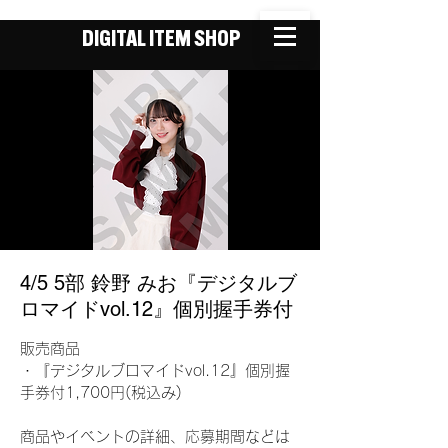
DIGITAL ITEM SHOP
4/5 5部 鈴野 みお『デジタルブ
ロマイドvol.12』個別握手券付
販売商品
・『デジタルブロマイドvol.12』個別握
手券付1,700円(税込み)
商品やイベントの詳細、応募期間などは