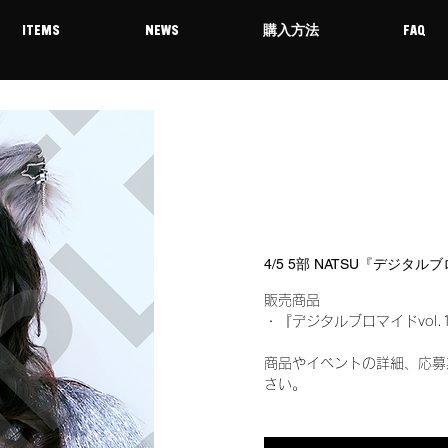
ITEMS
NEWS
購入方法
FAQ
4/5 5部 NATSU『デジタル
販売商品
・『デジタルブロマイドvol.
商品やイベントの詳細、応募
さい。