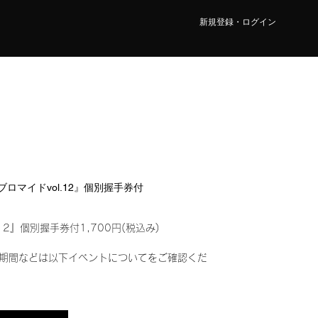
新規登録・ログイン
ルブロマイドvol.12』個別握手券付
12』個別握手券付1,700円(税込み)
期間などは以下イベントについてをご確認くだ