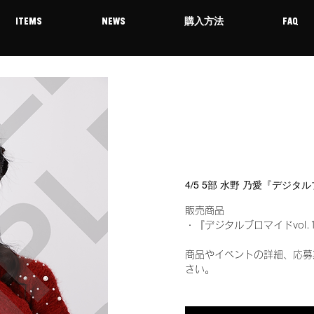
ITEMS
NEWS
購入方法
FAQ
4/5 5部 水野 乃愛『デジタ
販売商品
・『デジタルブロマイドvol.
商品やイベントの詳細、応募
さい。