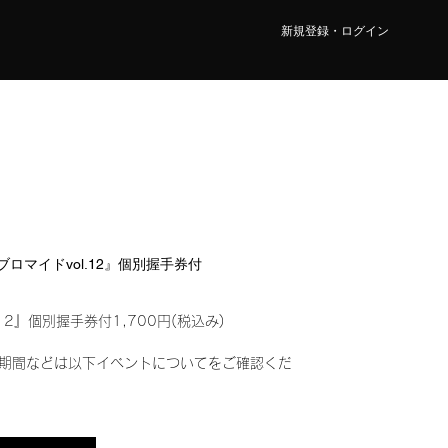
新規登録・ログイン
ルブロマイドvol.12』個別握手券付
12』個別握手券付1,700円(税込み)
期間などは以下イベントについてをご確認くだ