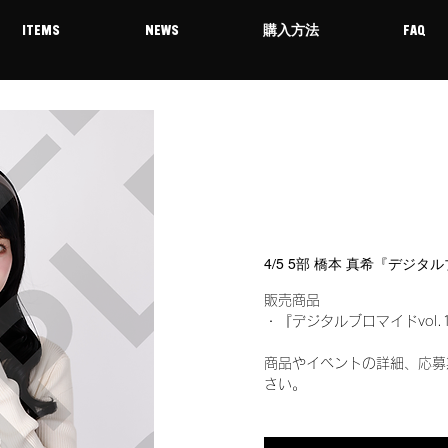
ITEMS
NEWS
購入方法
FAQ
4/5 5部 橋本 真希『デジタ
販売商品
・『デジタルブロマイドvol.
商品やイベントの詳細、応募
さい。