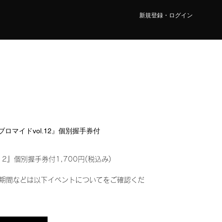
新規登録・ログイン
ルブロマイドvol.12』個別握手券付
12』個別握手券付1,700円(税込み)
期間などは以下イベントについてをご確認くだ