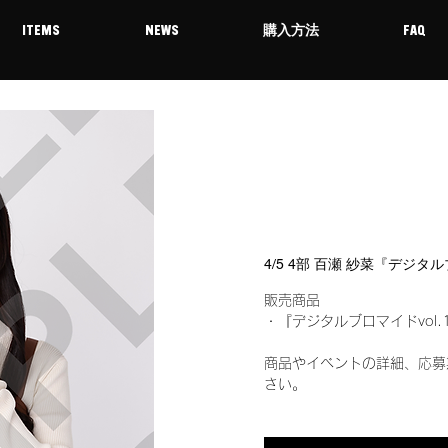
ITEMS
NEWS
購入方法
FAQ
4/5 4部 百瀬 紗菜『デジタ
販売商品
・『デジタルブロマイドvol.
商品やイベントの詳細、応募
さい。