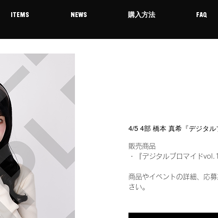
ITEMS
NEWS
購入方法
FAQ
4/5 4部 橋本 真希『デジタ
販売商品
・『デジタルブロマイドvol.
商品やイベントの詳細、応募
さい。