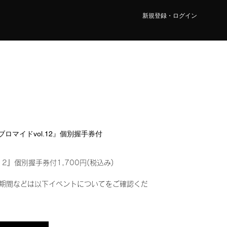
新規登録・ログイン
ルブロマイドvol.12』個別握手券付
12』個別握手券付1,700円(税込み)
期間などは以下イベントについてをご確認くだ