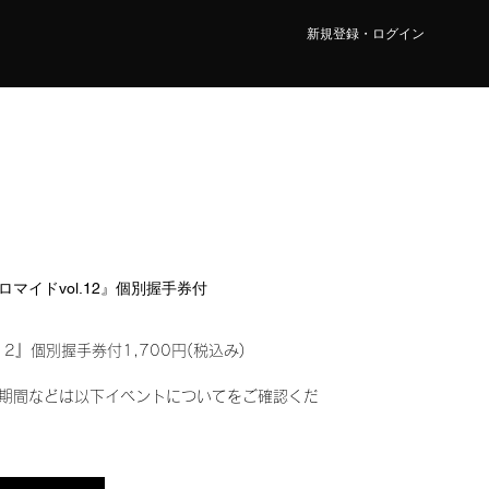
新規登録・ログイン
ブロマイドvol.12』個別握手券付
12』個別握手券付1,700円(税込み)
期間などは以下イベントについてをご確認くだ