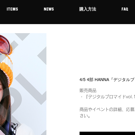
ITEMS
NEWS
購入方法
FAQ
4/5 4部 HANNA『デジタル
販売商品
・『デジタルブロマイドvol.
商品やイベントの詳細、応募
さい。