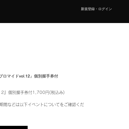
新規登録・ログイン
ルブロマイドvol.12』個別握手券付
12』個別握手券付1,700円(税込み)
期間などは以下イベントについてをご確認くだ