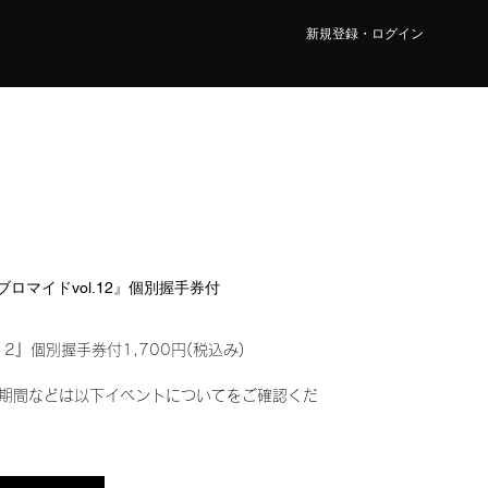
新規登録・ログイン
ルブロマイドvol.12』個別握手券付
12』個別握手券付1,700円(税込み)
期間などは以下イベントについてをご確認くだ