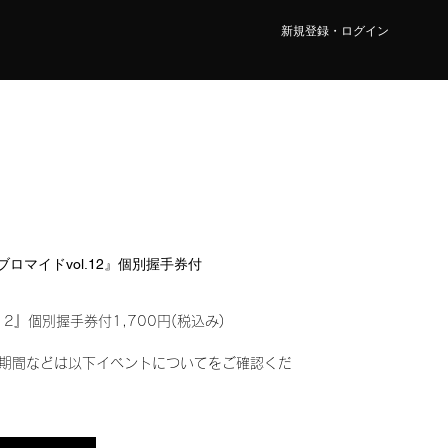
新規登録・ログイン
ルブロマイドvol.12』個別握手券付
12』個別握手券付1,700円(税込み)
期間などは以下イベントについてをご確認くだ