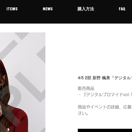
ITEMS
NEWS
購入方法
FAQ
4/5 2部 新野 楓果『デジタ
販売商品
・『デジタルブロマイドvol.
商品やイベントの詳細、応募
さい。