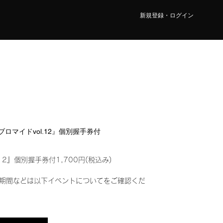
新規登録・ログイン
ルブロマイドvol.12』個別握手券付
12』個別握手券付1,700円(税込み)
期間などは以下イベントについてをご確認くだ