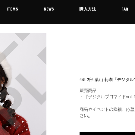
ITEMS
NEWS
購入方法
FAQ
4/5 2部 葉山 莉瑚『デジタ
販売商品
・『デジタルブロマイドvol.
商品やイベントの詳細、応募
さい。