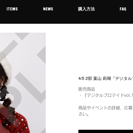
ITEMS
NEWS
購入方法
FAQ
4/5 2部 葉山 莉瑚『デジタ
販売商品
・『デジタルブロマイドvol.
商品やイベントの詳細、応募
さい。