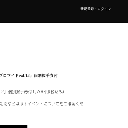
新規登録・ログイン
ルブロマイドvol.12』個別握手券付
12』個別握手券付1,700円(税込み)
期間などは以下イベントについてをご確認くだ