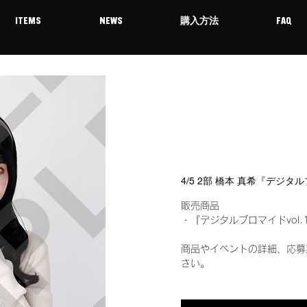
ITEMS
NEWS
購入方法
FAQ
4/5 2部 橋本 真希『デジタ
販売商品
・『デジタルブロマイドvol.
商品やイベントの詳細、応募
さい。