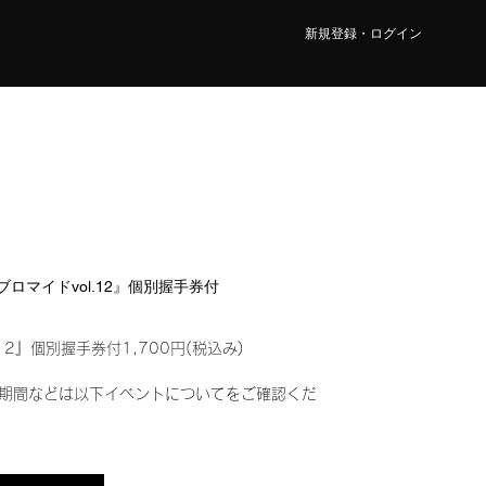
新規登録・ログイン
ルブロマイドvol.12』個別握手券付
12』個別握手券付1,700円(税込み)
期間などは以下イベントについてをご確認くだ