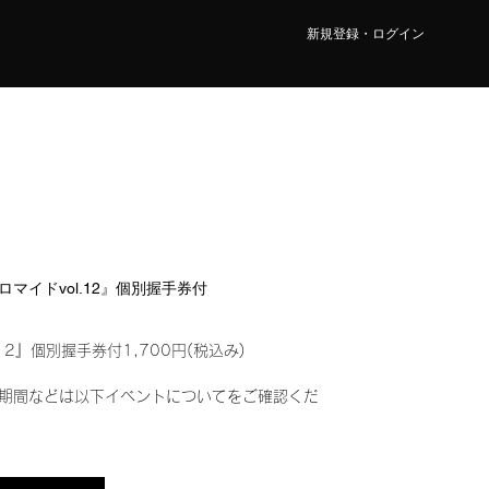
新規登録・ログイン
ブロマイドvol.12』個別握手券付
12』個別握手券付1,700円(税込み)
期間などは以下イベントについてをご確認くだ