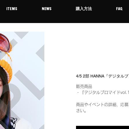
ITEMS
NEWS
購入方法
FAQ
4/5 2部 HANNA『デジタル
販売商品
・『デジタルブロマイドvol.
商品やイベントの詳細、応募
さい。