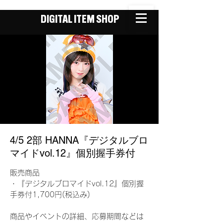
DIGITAL ITEM SHOP
4/5 2部 HANNA『デジタルブロ
マイドvol.12』個別握手券付
販売商品
・『デジタルブロマイドvol.12』個別握
手券付1,700円(税込み)
商品やイベントの詳細、応募期間などは