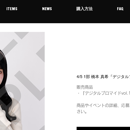
ITEMS
NEWS
購入方法
FAQ
4/5 1部 橋本 真希『デジタ
販売商品
・『デジタルブロマイドvol.
商品やイベントの詳細、応募
さい。