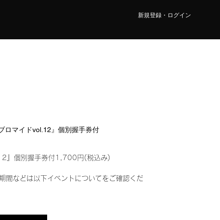
新規登録・ログイン
ルブロマイドvol.12』個別握手券付
12』個別握手券付1,700円(税込み)
期間などは以下イベントについてをご確認くだ