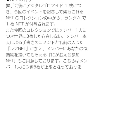
握手会後にデジタルブロマイド 1 枚につ
き、今回のイベントを記念して発行される 
NFT のコレクションの中から、ランダム で 
1 枚 NFT が付与されます。
また今回のコレクションではメンバー1人に
つき世界に3枚しか存在しない、メンバー本
人による手書きのコメントと名前の入った
『レアNFT』に加え、メンバーにあなたの似
顔絵を描いてもらえる『にがおえ会参加
NFT』もご用意しております。こちらはメン
バー1人につき5枚が上限となっておりま
す。(にがおえ会は各握手会後に開催されま
す。当選された方はサポートセンターまでお
越しいただき、その旨をお伝えください。)
今回発売される『デジタルブロマイド
vol.2』購入によって獲得できる NFT の種
類は下記となります。
『撮り下ろし制服コレクション NFT』：
15 種類の NFT
『撮り下ろし制服コレクション レア
NFT』：15種類のNFT(メンバー1人につき