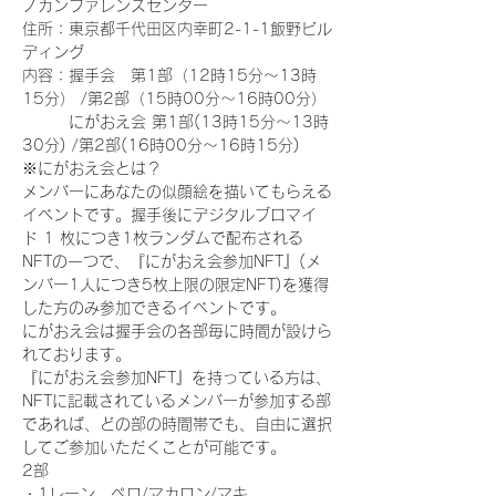
ノカンファレンスセンター
住所：東京都千代田区内幸町2-1-1飯野ビル
ディング
内容：握手会　第1部（12時15分～13時
15分） /第2部（15時00分～16時00分）
　　　にがおえ会 第1部(13時15分～13時
30分) /第2部(16時00分～16時15分)
※にがおえ会とは？
メンバーにあなたの似顔絵を描いてもらえる
イベントです。握手後にデジタルブロマイ
ド 1 枚につき1枚ランダムで配布される
NFTの一つで、『にがおえ会参加NFT』(メ
ンバー1人につき5枚上限の限定NFT)を獲得
した方のみ参加できるイベントです。
にがおえ会は握手会の各部毎に時間が設けら
れております。
『にがおえ会参加NFT』を持っている方は、
NFTに記載されているメンバーが参加する部
であれば、どの部の時間帯でも、自由に選択
してご参加いただくことが可能です。
2部
・1レーン　ペロ/マカロン/マキ