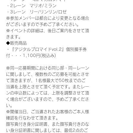
・2レーン　マリオ/ミラン
・3レーン　リー/リンリン/ロゼ
※参加メンバーは都合により変更となる場合
がございますので予めご了承ください。
※イベントの詳細は、後日ご案内をさせて頂
きます。
◆販売商品
・『デジタルブロマイドvol.2』個別握手券
付・・・1,100円(税込み)
※同一応募期間における同じ部・同一レーン
に関しまして、複数枚のご応募を可能とさせ
て頂きますが、1名様最大で50枚までのご
当選を上限とさせて頂く予定です。またレー
ンの申込数によっては、上限を調整させて頂
く場合がございますので、予めご了承くださ
い。
※開催当日、ご当選されたお客様のご本人様
確認を行なわせて頂きます。
顔写真付き身分証明書、また顔写真付きのな
い身分証明書に関しましては、最低2点のご