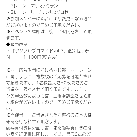
・2レーン　マリオ/ミラン
・3レーン　リー/リンリン/ロゼ
※参加メンバーは都合により変更となる場合
がございますので予めご了承ください。
※イベントの詳細は、後日ご案内をさせて頂
きます。
◆販売商品
・『デジタルブロマイドvol.2』個別握手券
付・・・1,100円(税込み)
※同一応募期間における同じ部・同一レーン
に関しまして、複数枚のご応募を可能とさせ
て頂きますが、1名様最大で50枚までのご
当選を上限とさせて頂く予定です。またレー
ンの申込数によっては、上限を調整させて頂
く場合がございますので、予めご了承くださ
い。
※開催当日、ご当選されたお客様のご本人様
確認を行なわせて頂きます。
顔写真付き身分証明書、また顔写真付きのな
い身分証明書に関しましては、最低2点のご