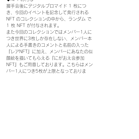
握手会後にデジタルブロマイド 1 枚につ
き、今回のイベントを記念して発行される 
NFT のコレクションの中から、ランダム で 
1 枚 NFT が付与されます。
また今回のコレクションではメンバー1人に
つき世界に3枚しか存在しない、メンバー本
人による手書きのコメントと名前の入った
『レアNFT』に加え、メンバーにあなたの似
顔絵を描いてもらえる『にがおえ会参加
NFT』もご用意しております。こちらはメン
バー1人につき5枚が上限となっておりま
す。(にがおえ会は各握手会後に開催されま
す。当選された方はサポートセンターまでお
越しいただき、その旨をお伝えください。)
今回発売される『デジタルブロマイド
vol.2』購入によって獲得できる NFT の種
類は下記となります。
『撮り下ろし制服コレクション NFT』：
15 種類の NFT
『撮り下ろし制服コレクション レア
NFT』：15種類のNFT(メンバー1人につき