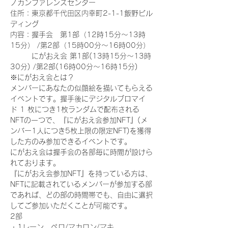
ノカンファレンスセンター
住所：東京都千代田区内幸町2-1-1飯野ビル
ディング
内容：握手会　第1部（12時15分～13時
15分） /第2部（15時00分～16時00分）
　　　にがおえ会 第1部(13時15分～13時
30分) /第2部(16時00分～16時15分)
※にがおえ会とは？
メンバーにあなたの似顔絵を描いてもらえる
イベントです。握手後にデジタルブロマイ
ド 1 枚につき1枚ランダムで配布される
NFTの一つで、『にがおえ会参加NFT』(メ
ンバー1人につき5枚上限の限定NFT)を獲得
した方のみ参加できるイベントです。
にがおえ会は握手会の各部毎に時間が設けら
れております。
『にがおえ会参加NFT』を持っている方は、
NFTに記載されているメンバーが参加する部
であれば、どの部の時間帯でも、自由に選択
してご参加いただくことが可能です。
2部
・1レーン　ペロ/マカロン/マキ