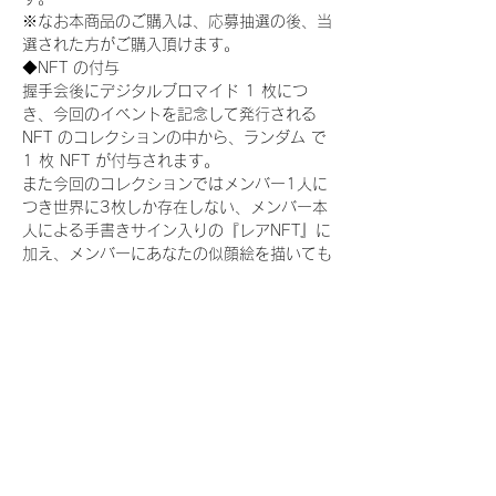
※なお本商品のご購入は、応募抽選の後、当
選された方がご購入頂けます。
◆NFT の付与
握手会後にデジタルブロマイド 1 枚につ
き、今回のイベントを記念して発行される 
NFT のコレクションの中から、ランダム で 
1 枚 NFT が付与されます。
また今回のコレクションではメンバー1人に
つき世界に3枚しか存在しない、メンバー本
人による手書きサイン入りの『レアNFT』に
加え、メンバーにあなたの似顔絵を描いても
らえる『にがおえ会参加NFT』もご用意して
おります。こちらはメンバー1人につき5枚
が上限となっております。(にがおえ会は各
握手会後に開催されます。当選された方はサ
ポートセンターまでお越しいただき、その旨
をお伝えください。)
今回発売される『デジタルブロマイド
vol.2』購入によって獲得できる NFT の種
類は下記となります。
『撮り下ろし制服コレクション NFT』：