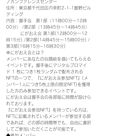
ノカンファレンスセンター
住所：東京都千代田区内幸町2-1-1飯野ビル
ディング
内容：握手会　第1部（11時00分～12時
00分） /第2部（13時45分～14時45分）
　　　 にがおえ会 第1部(12時00分～12
時15分) /第2部(14時45分～15時00分) /
第3部(16時15分~16時30分)
※にがおえ会とは？
メンバーにあなたの似顔絵を描いてもらえる
イベントです。握手後にデジタルブロマイ
ド 1 枚につき1枚ランダムで配布される
NFTの一つで、『にがおえ会参加NFT』(メ
ンバー1人につき5枚上限の限定NFT)を獲得
した方のみ参加できるイベントです。
にがおえ会は握手会の各部毎に時間が設けら
れております。
『にがおえ会参加NFT』を持っている方は、
NFTに記載されているメンバーが参加する部
であれば、どの部の時間帯でも、自由に選択
してご参加いただくことが可能です。
◆参加メンバー