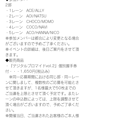
2部
・1レーン　ACE/ALLY
・2レーン　AOI/NATSU
・3レーン　CHOCO/MOMO
・4レーン　COCO/NAVI
・5レーン　ACO/HANNA/NICO
※参加メンバーは都合により変更となる場合
がございますので予めご了承ください。
※イベントの詳細は、後日ご案内をさせて頂
きます。
◆販売商品
・『デジタルブロマイドvol.2』個別握手券
付・・・1,650円(税込み)
　※同一応募期間における同じ部・同一レー
ンに関しまして、複数枚のご応募を可能とさ
せて頂きますが、1名様最大で50枚までの
ご当選を上限とさせて頂く予定です。またレ
ーンの申込数によっては、上限を調整させて
頂く場合がございますので、予めご了承くだ
さい。
※開催当日、ご当選されたお客様のご本人様