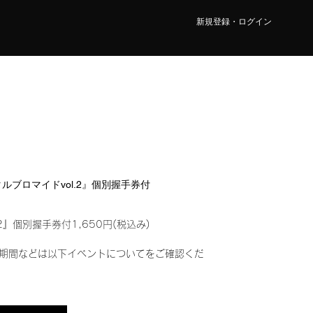
新規登録・ログイン
『デジタルブロマイドvol.2』個別握手券付
2』個別握手券付1,650円(税込み)
期間などは以下イベントについてをご確認くだ