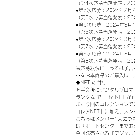
（第4次応募当落発表：20
●第5次応募：2024年2月2
（第5次応募当落発表：20
●第6次応募：2024年3月1
（第6次応募当落発表：20
●第7次応募：2024年3月8
（第7次応募当落発表：20
●第8次応募：2024年3月1
（第8次応募当落発表：20
※応募状況によっては予告
※なお本商品のご購入は、
◆NFT の付与
握手会後にデジタルブロマイ
ランダム で 1 枚 NFT 
また今回のコレクションで
『レアNFT』に加え、メ
こちらはメンバー1人につ
はサポートセンターまでお
今回発売される『デジタルブ