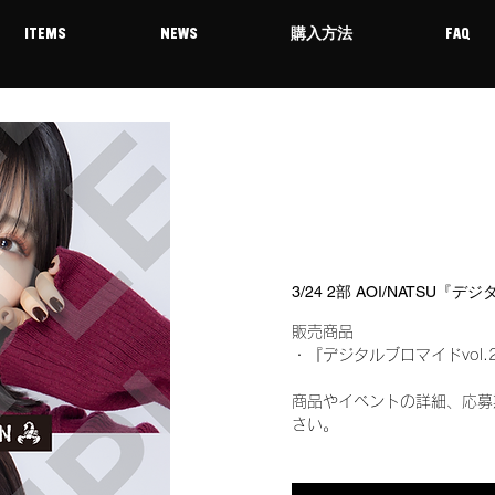
ITEMS
NEWS
購入方法
FAQ
3/24 2部 AOI/NATSU
販売商品
・『デジタルブロマイドvol.
商品やイベントの詳細、応募
さい。