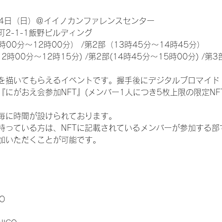
24日（日）＠イイノカンファレンスセンター
2-1-1飯野ビルディング
00分～12時00分） /第2部（13時45分～14時45分）
時00分～12時15分) /第2部(14時45分～15時00分) /第3部
を描いてもらえるイベントです。握手後にデジタルブロマイド 
『にがおえ会参加NFT』(メンバー1人につき5枚上限の限定NF
毎に時間が設けられております。
を持っている方は、NFTに記載されているメンバーが参加する
加いただくことが可能です。
O