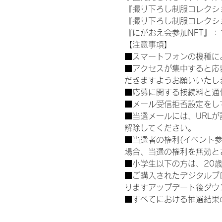
『撮り下ろし制服コレクション
『撮り下ろし制服コレクショ
『にがおえ会参加NFT』：1
【注意事項】
■スマートフォンの機種に
■アクセスが集中すると応
だきますようお願いいたし
■応募に関する接続料と通
■メール受信拒否設定をし
■当選メールには、URL
解除してください。
■当選者の権利(イベント
場合、当選の権利を無効と
■小学生以下の方は、20
■ご購入されたデジタルブ
りますアップデート後ダウ
■すべてにおける抽選結果