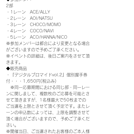
2部
・1レーン　ACE/ALLY
・2レーン　AOI/NATSU
・3レーン　CHOCO/MOMO
・4レーン　COCO/NAVI
・5レーン　ACO/HANNA/NICO
※参加メンバーは都合により変更となる場合
がございますので予めご了承ください。
※イベントの詳細は、後日ご案内をさせて頂
きます。
◆販売商品
・『デジタルブロマイドvol.2』個別握手券
付・・・1,650円(税込み)
　※同一応募期間における同じ部・同一レー
ンに関しまして、複数枚のご応募を可能とさ
せて頂きますが、1名様最大で50枚までの
ご当選を上限とさせて頂く予定です。またレ
ーンの申込数によっては、上限を調整させて
頂く場合がございますので、予めご了承くだ
さい。
※開催当日、ご当選されたお客様のご本人様