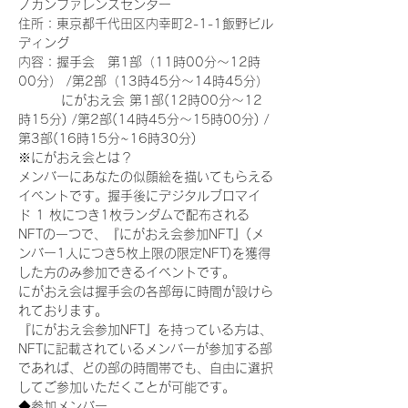
ノカンファレンスセンター
住所：東京都千代田区内幸町2-1-1飯野ビル
ディング
内容：握手会　第1部（11時00分～12時
00分） /第2部（13時45分～14時45分）
　　　 にがおえ会 第1部(12時00分～12
時15分) /第2部(14時45分～15時00分) /
第3部(16時15分~16時30分)
※にがおえ会とは？
メンバーにあなたの似顔絵を描いてもらえる
イベントです。握手後にデジタルブロマイ
ド 1 枚につき1枚ランダムで配布される
NFTの一つで、『にがおえ会参加NFT』(メ
ンバー1人につき5枚上限の限定NFT)を獲得
した方のみ参加できるイベントです。
にがおえ会は握手会の各部毎に時間が設けら
れております。
『にがおえ会参加NFT』を持っている方は、
NFTに記載されているメンバーが参加する部
であれば、どの部の時間帯でも、自由に選択
してご参加いただくことが可能です。
◆参加メンバー