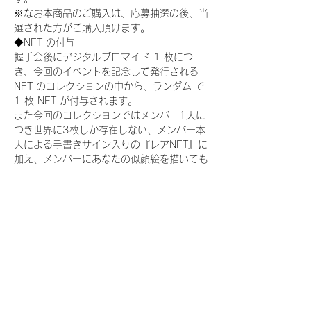
※なお本商品のご購入は、応募抽選の後、当
選された方がご購入頂けます。
◆NFT の付与
握手会後にデジタルブロマイド 1 枚につ
き、今回のイベントを記念して発行される 
NFT のコレクションの中から、ランダム で 
1 枚 NFT が付与されます。
また今回のコレクションではメンバー1人に
つき世界に3枚しか存在しない、メンバー本
人による手書きサイン入りの『レアNFT』に
加え、メンバーにあなたの似顔絵を描いても
らえる『にがおえ会参加NFT』もご用意して
おります。こちらはメンバー1人につき5枚
が上限となっております。(にがおえ会は各
握手会後に開催されます。当選された方はサ
ポートセンターまでお越しいただき、その旨
をお伝えください。)
今回発売される『デジタルブロマイド
vol.2』購入によって獲得できる NFT の種
類は下記となります。
『撮り下ろし制服コレクション NFT』：