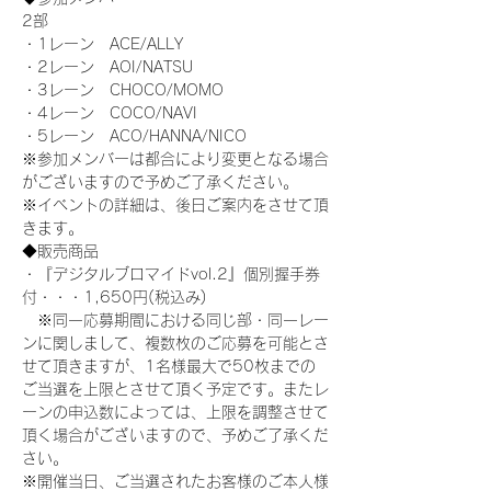
2部
・1レーン　ACE/ALLY
・2レーン　AOI/NATSU
・3レーン　CHOCO/MOMO
・4レーン　COCO/NAVI
・5レーン　ACO/HANNA/NICO
※参加メンバーは都合により変更となる場合
がございますので予めご了承ください。
※イベントの詳細は、後日ご案内をさせて頂
きます。
◆販売商品
・『デジタルブロマイドvol.2』個別握手券
付・・・1,650円(税込み)
　※同一応募期間における同じ部・同一レー
ンに関しまして、複数枚のご応募を可能とさ
せて頂きますが、1名様最大で50枚までの
ご当選を上限とさせて頂く予定です。またレ
ーンの申込数によっては、上限を調整させて
頂く場合がございますので、予めご了承くだ
さい。
※開催当日、ご当選されたお客様のご本人様