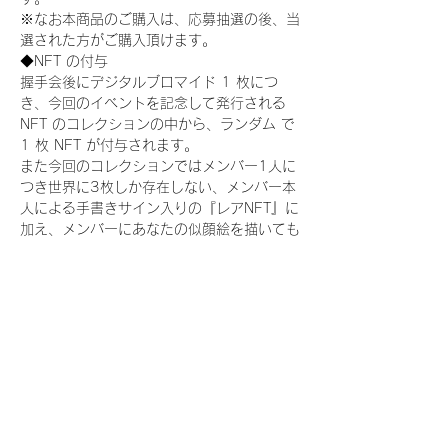
※なお本商品のご購入は、応募抽選の後、当
選された方がご購入頂けます。
◆NFT の付与
握手会後にデジタルブロマイド 1 枚につ
き、今回のイベントを記念して発行される 
NFT のコレクションの中から、ランダム で 
1 枚 NFT が付与されます。
また今回のコレクションではメンバー1人に
つき世界に3枚しか存在しない、メンバー本
人による手書きサイン入りの『レアNFT』に
加え、メンバーにあなたの似顔絵を描いても
らえる『にがおえ会参加NFT』もご用意して
おります。こちらはメンバー1人につき5枚
が上限となっております。(にがおえ会は各
握手会後に開催されます。当選された方はサ
ポートセンターまでお越しいただき、その旨
をお伝えください。)
今回発売される『デジタルブロマイド
vol.2』購入によって獲得できる NFT の種
類は下記となります。
『撮り下ろし制服コレクション NFT』：