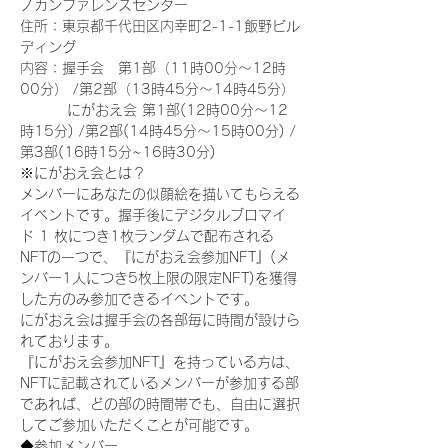
ノカンファレンスセンター
住所：東京都千代田区内幸町2-1-1飯野ビル
ディング
内容：握手会　第1部（11時00分～12時
00分） /第2部（13時45分～14時45分）
　　　 にがおえ会 第1部(12時00分～12
時15分) /第2部(14時45分～15時00分) /
第3部(16時15分~16時30分)
※にがおえ会とは？
メンバーにあなたの似顔絵を描いてもらえる
イベントです。握手後にデジタルブロマイ
ド 1 枚につき1枚ランダムで配布される
NFTの一つで、『にがおえ会参加NFT』(メ
ンバー1人につき5枚上限の限定NFT)を獲得
した方のみ参加できるイベントです。
にがおえ会は握手会の各部毎に時間が設けら
れております。
『にがおえ会参加NFT』を持っている方は、
NFTに記載されているメンバーが参加する部
であれば、どの部の時間帯でも、自由に選択
してご参加いただくことが可能です。
◆参加メンバー