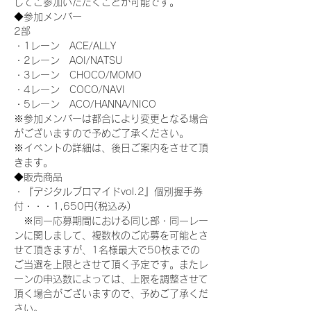
してご参加いただくことが可能です。
◆参加メンバー
2部
・1レーン　ACE/ALLY
・2レーン　AOI/NATSU
・3レーン　CHOCO/MOMO
・4レーン　COCO/NAVI
・5レーン　ACO/HANNA/NICO
※参加メンバーは都合により変更となる場合
がございますので予めご了承ください。
※イベントの詳細は、後日ご案内をさせて頂
きます。
◆販売商品
・『デジタルブロマイドvol.2』個別握手券
付・・・1,650円(税込み)
　※同一応募期間における同じ部・同一レー
ンに関しまして、複数枚のご応募を可能とさ
せて頂きますが、1名様最大で50枚までの
ご当選を上限とさせて頂く予定です。またレ
ーンの申込数によっては、上限を調整させて
頂く場合がございますので、予めご了承くだ
さい。