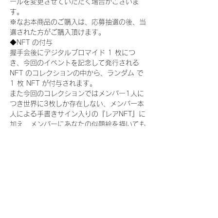
ールを変更させていただく場合がございま
す。
※なお本商品のご購入は、応募抽選の後、当
選された方がご購入頂けます。
◆NFT の付与
握手会後にデジタルブロマイド 1 枚につ
き、今回のイベントを記念して発行される 
NFT のコレクションの中から、ランダム で 
1 枚 NFT が付与されます。
また今回のコレクションではメンバー1人に
つき世界に3枚しか存在しない、メンバー本
人による手書きサイン入りの『レアNFT』に
加え、メンバーにあなたの似顔絵を描いても
らえる『にがおえ会参加NFT』もご用意して
おります。こちらはメンバー1人につき5枚
が上限となっております。(にがおえ会は各
握手会後に開催されます。当選された方はサ
ポートセンターまでお越しいただき、その旨
をお伝えください。)
今回発売される『デジタルブロマイド
vol.2』購入によって獲得できる NFT の種
類は下記となります。