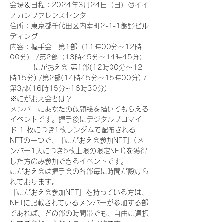
会場＆日程：2024年3月24日（日）＠イイ
ノカンファレンスセンター
住所：東京都千代田区内幸町2-1-1飯野ビル
ディング
内容：握手会　第1部（11時00分～12時
00分） /第2部（13時45分～14時45分）
　　　 にがおえ会 第1部(12時00分～12
時15分) /第2部(14時45分～15時00分) /
第3部(16時15分~16時30分)
※にがおえ会とは？
メンバーにあなたの似顔絵を描いてもらえる
イベントです。握手後にデジタルブロマイ
ド 1 枚につき1枚ランダムで配布される
NFTの一つで、『にがおえ会参加NFT』(メ
ンバー1人につき5枚上限の限定NFT)を獲得
した方のみ参加できるイベントです。
にがおえ会は握手会の各部毎に時間が設けら
れております。
『にがおえ会参加NFT』を持っている方は、
NFTに記載されているメンバーが参加する部
であれば、どの部の時間帯でも、自由に選択