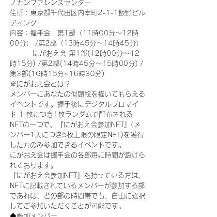
ノカンファレンスセンター
住所：東京都千代田区内幸町2-1-1飯野ビル
ディング
内容：握手会　第1部（11時00分～12時
00分） /第2部（13時45分～14時45分）
　　　 にがおえ会 第1部(12時00分～12
時15分) /第2部(14時45分～15時00分) /
第3部(16時15分~16時30分)
※にがおえ会とは？
メンバーにあなたの似顔絵を描いてもらえる
イベントです。握手後にデジタルブロマイ
ド 1 枚につき1枚ランダムで配布される
NFTの一つで、『にがおえ会参加NFT』(メ
ンバー1人につき5枚上限の限定NFT)を獲得
した方のみ参加できるイベントです。
にがおえ会は握手会の各部毎に時間が設けら
れております。
『にがおえ会参加NFT』を持っている方は、
NFTに記載されているメンバーが参加する部
であれば、どの部の時間帯でも、自由に選択
してご参加いただくことが可能です。
◆参加メンバー