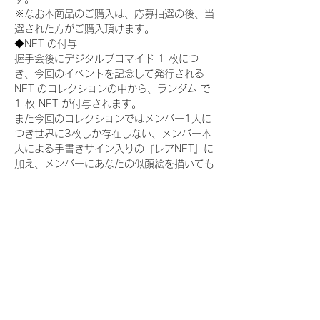
※なお本商品のご購入は、応募抽選の後、当
選された方がご購入頂けます。
◆NFT の付与
握手会後にデジタルブロマイド 1 枚につ
き、今回のイベントを記念して発行される 
NFT のコレクションの中から、ランダム で 
1 枚 NFT が付与されます。
また今回のコレクションではメンバー1人に
つき世界に3枚しか存在しない、メンバー本
人による手書きサイン入りの『レアNFT』に
加え、メンバーにあなたの似顔絵を描いても
らえる『にがおえ会参加NFT』もご用意して
おります。こちらはメンバー1人につき5枚
が上限となっております。(にがおえ会は各
握手会後に開催されます。当選された方はサ
ポートセンターまでお越しいただき、その旨
をお伝えください。)
今回発売される『デジタルブロマイド
vol.2』購入によって獲得できる NFT の種
類は下記となります。
『撮り下ろし制服コレクション NFT』：