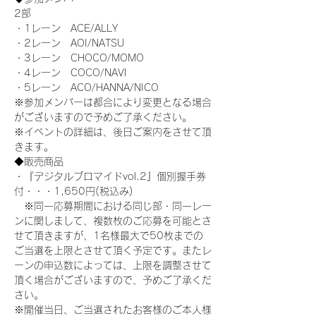
2部
・1レーン　ACE/ALLY
・2レーン　AOI/NATSU
・3レーン　CHOCO/MOMO
・4レーン　COCO/NAVI
・5レーン　ACO/HANNA/NICO
※参加メンバーは都合により変更となる場合
がございますので予めご了承ください。
※イベントの詳細は、後日ご案内をさせて頂
きます。
◆販売商品
・『デジタルブロマイドvol.2』個別握手券
付・・・1,650円(税込み)
　※同一応募期間における同じ部・同一レー
ンに関しまして、複数枚のご応募を可能とさ
せて頂きますが、1名様最大で50枚までの
ご当選を上限とさせて頂く予定です。またレ
ーンの申込数によっては、上限を調整させて
頂く場合がございますので、予めご了承くだ
さい。
※開催当日、ご当選されたお客様のご本人様