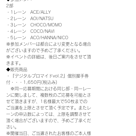
2部
・1レーン　ACE/ALLY
・2レーン　AOI/NATSU
・3レーン　CHOCO/MOMO
・4レーン　COCO/NAVI
・5レーン　ACO/HANNA/NICO
※参加メンバーは都合により変更となる場合
がございますので予めご了承ください。
※イベントの詳細は、後日ご案内をさせて頂
きます。
◆販売商品
・『デジタルブロマイドvol.2』個別握手券
付・・・1,650円(税込み)
　※同一応募期間における同じ部・同一レー
ンに関しまして、複数枚のご応募を可能とさ
せて頂きますが、1名様最大で50枚までの
ご当選を上限とさせて頂く予定です。またレ
ーンの申込数によっては、上限を調整させて
頂く場合がございますので、予めご了承くだ
さい。
※開催当日、ご当選されたお客様のご本人様