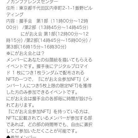
ノカンファレンスセンター
住所：東京都千代田区内幸町2-1-1飯野ビル
ディング
内容：握手会　第1部（11時00分～12時
00分） /第2部（13時45分～14時45分）
　　　 にがおえ会 第1部(12時00分～12
時15分) /第2部(14時45分～15時00分) /
第3部(16時15分~16時30分)
※にがおえ会とは？
メンバーにあなたの似顔絵を描いてもらえる
イベントです。握手後にデジタルブロマイ
ド 1 枚につき1枚ランダムで配布される
NFTの一つで、『にがおえ会参加NFT』(メ
ンバー1人につき5枚上限の限定NFT)を獲得
した方のみ参加できるイベントです。
にがおえ会は握手会の各部毎に時間が設けら
れております。
『にがおえ会参加NFT』を持っている方は、
NFTに記載されているメンバーが参加する部
であれば、どの部の時間帯でも、自由に選択
してご参加いただくことが可能です。
◆参加メンバー