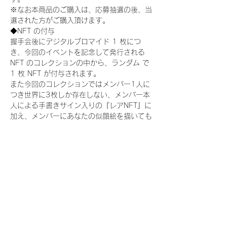
※なお本商品のご購入は、応募抽選の後、当
選された方がご購入頂けます。
◆NFT の付与
握手会後にデジタルブロマイド 1 枚につ
き、今回のイベントを記念して発行される 
NFT のコレクションの中から、ランダム で 
1 枚 NFT が付与されます。
また今回のコレクションではメンバー1人に
つき世界に3枚しか存在しない、メンバー本
人による手書きサイン入りの『レアNFT』に
加え、メンバーにあなたの似顔絵を描いても
らえる『にがおえ会参加NFT』もご用意して
おります。こちらはメンバー1人につき5枚
が上限となっております。(にがおえ会は各
握手会後に開催されます。当選された方はサ
ポートセンターまでお越しいただき、その旨
をお伝えください。)
今回発売される『デジタルブロマイド
vol.2』購入によって獲得できる NFT の種
類は下記となります。
『撮り下ろし制服コレクション NFT』：