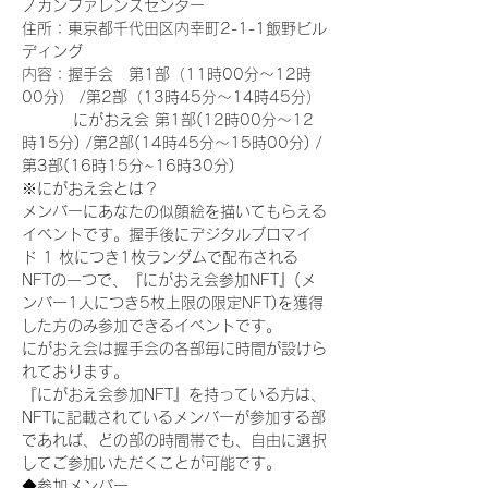
ノカンファレンスセンター
住所：東京都千代田区内幸町2-1-1飯野ビル
ディング
内容：握手会　第1部（11時00分～12時
00分） /第2部（13時45分～14時45分）
　　　 にがおえ会 第1部(12時00分～12
時15分) /第2部(14時45分～15時00分) /
第3部(16時15分~16時30分)
※にがおえ会とは？
メンバーにあなたの似顔絵を描いてもらえる
イベントです。握手後にデジタルブロマイ
ド 1 枚につき1枚ランダムで配布される
NFTの一つで、『にがおえ会参加NFT』(メ
ンバー1人につき5枚上限の限定NFT)を獲得
した方のみ参加できるイベントです。
にがおえ会は握手会の各部毎に時間が設けら
れております。
『にがおえ会参加NFT』を持っている方は、
NFTに記載されているメンバーが参加する部
であれば、どの部の時間帯でも、自由に選択
してご参加いただくことが可能です。
◆参加メンバー