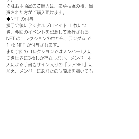
※なお本商品のご購入は、応募抽選の後、当
選された方がご購入頂けます。
◆NFT の付与
握手会後にデジタルブロマイド 1 枚につ
き、今回のイベントを記念して発行される 
NFT のコレクションの中から、ランダム で 
1 枚 NFT が付与されます。
また今回のコレクションではメンバー1人に
つき世界に3枚しか存在しない、メンバー本
人による手書きサイン入りの『レアNFT』に
加え、メンバーにあなたの似顔絵を描いても
らえる『にがおえ会参加NFT』もご用意して
おります。こちらはメンバー1人につき5枚
が上限となっております。(にがおえ会は各
握手会後に開催されます。当選された方はサ
ポートセンターまでお越しいただき、その旨
をお伝えください。)
今回発売される『デジタルブロマイド
vol.2』購入によって獲得できる NFT の種
類は下記となります。
『撮り下ろし制服コレクション NFT』：