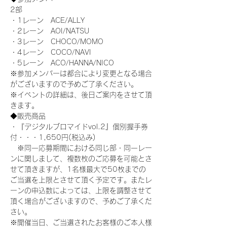
2部
・1レーン　ACE/ALLY
・2レーン　AOI/NATSU
・3レーン　CHOCO/MOMO
・4レーン　COCO/NAVI
・5レーン　ACO/HANNA/NICO
※参加メンバーは都合により変更となる場合
がございますので予めご了承ください。
※イベントの詳細は、後日ご案内をさせて頂
きます。
◆販売商品
・『デジタルブロマイドvol.2』個別握手券
付・・・1,650円(税込み)
　※同一応募期間における同じ部・同一レー
ンに関しまして、複数枚のご応募を可能とさ
せて頂きますが、1名様最大で50枚までの
ご当選を上限とさせて頂く予定です。またレ
ーンの申込数によっては、上限を調整させて
頂く場合がございますので、予めご了承くだ
さい。
※開催当日、ご当選されたお客様のご本人様