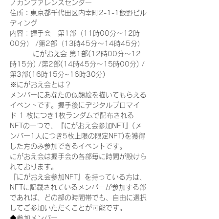
ノカンファレンスセンター
住所：東京都千代田区内幸町2-1-1飯野ビル
ディング
内容：握手会　第1部（11時00分～12時
00分） /第2部（13時45分～14時45分）
　　　 にがおえ会 第1部(12時00分～12
時15分) /第2部(14時45分～15時00分) /
第3部(16時15分~16時30分)
※にがおえ会とは？
メンバーにあなたの似顔絵を描いてもらえる
イベントです。握手後にデジタルブロマイ
ド 1 枚につき1枚ランダムで配布される
NFTの一つで、『にがおえ会参加NFT』(メ
ンバー1人につき5枚上限の限定NFT)を獲得
した方のみ参加できるイベントです。
にがおえ会は握手会の各部毎に時間が設けら
れております。
『にがおえ会参加NFT』を持っている方は、
NFTに記載されているメンバーが参加する部
であれば、どの部の時間帯でも、自由に選択
してご参加いただくことが可能です。
◆参加メンバー