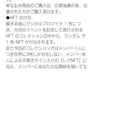
※なお本商品のご購入は、応募抽選の後、当
選された方がご購入頂けます。
◆NFT の付与
握手会後にデジタルブロマイド 1 枚につ
き、今回のイベントを記念して発行される 
NFT のコレクションの中から、ランダム で 
1 枚 NFT が付与されます。
また今回のコレクションではメンバー1人に
つき世界に3枚しか存在しない、メンバー本
人による手書きサイン入りの『レアNFT』に
加え、メンバーにあなたの似顔絵を描いても
らえる『にがおえ会参加NFT』もご用意して
おります。こちらはメンバー1人につき5枚
が上限となっております。(にがおえ会は各
握手会後に開催されます。当選された方はサ
ポートセンターまでお越しいただき、その旨
をお伝えください。)
今回発売される『デジタルブロマイド
vol.2』購入によって獲得できる NFT の種
類は下記となります。
『撮り下ろし制服コレクション NFT』：