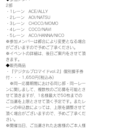
2部
・1レーン　ACE/ALLY
・2レーン　AOI/NATSU
・3レーン　CHOCO/MOMO
・4レーン　COCO/NAVI
・5レーン　ACO/HANNA/NICO
※参加メンバーは都合により変更となる場合
がございますので予めご了承ください。
※イベントの詳細は、後日ご案内をさせて頂
きます。
◆販売商品
・『デジタルブロマイドvol.2』個別握手券
付・・・1,650円(税込み)
　※同一応募期間における同じ部・同一レー
ンに関しまして、複数枚のご応募を可能とさ
せて頂きますが、1名様最大で50枚までの
ご当選を上限とさせて頂く予定です。またレ
ーンの申込数によっては、上限を調整させて
頂く場合がございますので、予めご了承くだ
さい。
※開催当日、ご当選されたお客様のご本人様